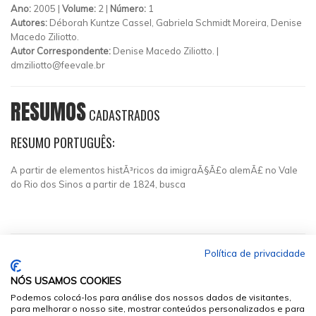
Ano:
2005 |
Volume:
2 |
Número:
1
Autores:
Déborah Kuntze Cassel, Gabriela Schmidt Moreira, Denise
Macedo Ziliotto.
Autor Correspondente:
Denise Macedo Ziliotto. |
dmziliotto@feevale.br
RESUMOS
CADASTRADOS
RESUMO PORTUGUÊS:
A partir de elementos histÃ³ricos da imigraÃ§Ã£o alemÃ£ no Vale
do Rio dos Sinos a partir de 1824, busca
Política de privacidade
NÓS USAMOS COOKIES
Podemos colocá-los para análise dos nossos dados de visitantes,
para melhorar o nosso site, mostrar conteúdos personalizados e para