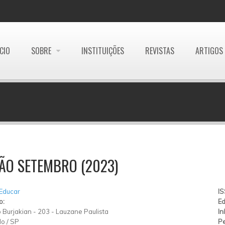
ÍCIO
SOBRE
INSTITUIÇÕES
REVISTAS
ARTIGOS
ÃO SETEMBRO (2023)
 Educar
I
o:
Ed
 Burjakian
-
203
-
Lauzane Paulista
In
lo
/
SP
Pe