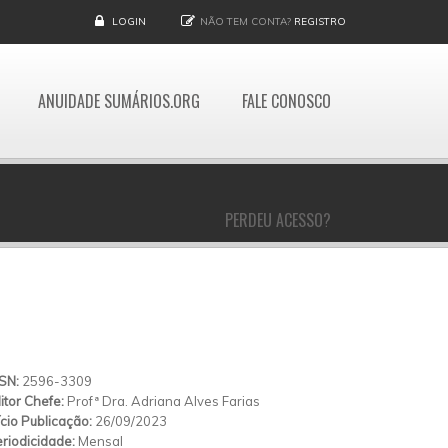
LOGIN
NÃO TEM CONTA?
REGISTRO
ANUIDADE SUMÁRIOS.ORG
FALE CONOSCO
PERDEU ACESSO?
SSN:
2596-3309
itor Chefe:
Profª Dra. Adriana Alves Farias
ício Publicação:
26/09/2023
riodicidade:
Mensal