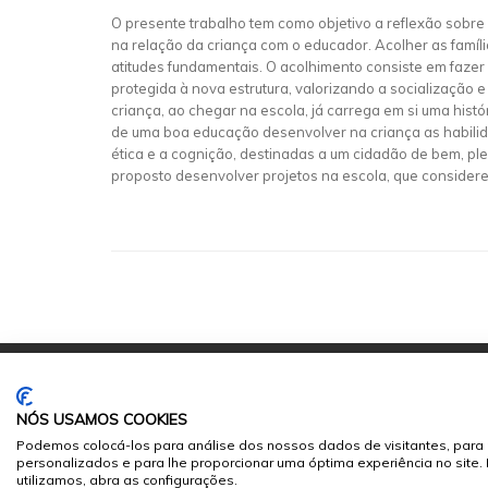
O presente trabalho tem como objetivo a reflexão sobre
na relação da criança com o educador. Acolher as famíl
atitudes fundamentais. O acolhimento consiste em fazer
protegida à nova estrutura, valorizando a socialização 
criança, ao chegar na escola, já carrega em si uma hist
de uma boa educação desenvolver na criança as habilida
ética e a cognição, destinadas a um cidadão de bem, pl
proposto desenvolver projetos na escola, que consider
NÓS USAMOS COOKIES
Podemos colocá-los para análise dos nossos dados de visitantes, para 
personalizados e para lhe proporcionar uma óptima experiência no site
© 2026
Sumários.org
. Todos os Direitos Reservados
utilizamos, abra as configurações.
Desenvolvido por