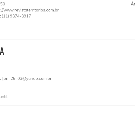
150
Ár
p://www.revistaterritorios.com.br
:
(11) 9874-8917
IA
 |
pri_25_03@yahoo.com.br
ntil.