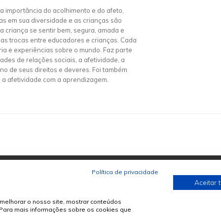
 a importância do acolhimento e do afeto,
ias em sua diversidade e as crianças são
 a criança se sentir bem, segura, amada e
e as trocas entre educadores e crianças. Cada
ória e experiências sobre o mundo. Faz parte
des de relações sociais, a afetividade, a
eno de seus direitos e deveres. Foi também
e a afetividade com a aprendizagem.
Política de privacidade
Aceitar 
melhorar o nosso site, mostrar conteúdos
. Para mais informações sobre os cookies que