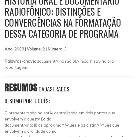
HISTÓRIA ORAL E DOCUMENTÁRIO
RADIOFÔNICO: DISTINÇÕES E
CONVERGÊNCIAS NA FORMATAÇÃO
DESSA CATEGORIA DE PROGRAMA
Ano:
2003 |
Volume:
2 |
Número:
3
Palavras-chave:
documentÃ¡rio radiofÃ´nico, histÃ³ria oral,
reportagem.
RESUMOS
CADASTRADOS
RESUMO PORTUGUÊS:
O presente trabalho estÃ¡ centralizado em dois pontos que
envolvem a questÃ£o do
documentÃ¡rio: (l) as aproximaÃ§Ãµes e as distinÃ§Ãµes que
envolvem a oralidade como