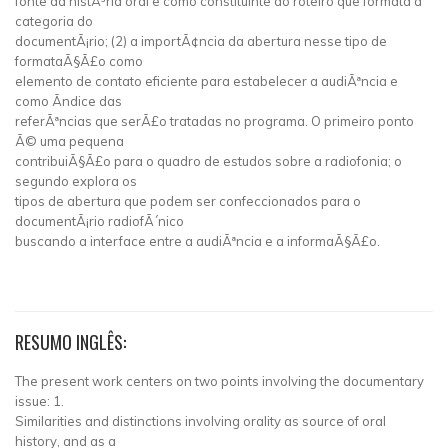
fonte da histÃ³ria oral e como constituinte do roteiro que formata a
categoria do
documentÃ¡rio; (2) a importÃ¢ncia da abertura nesse tipo de
formataÃ§Ã£o como
elemento de contato eficiente para estabelecer a audiÃªncia e
como Ã­ndice das
referÃªncias que serÃ£o tratadas no programa. O primeiro ponto
Ã© uma pequena
contribuiÃ§Ã£o para o quadro de estudos sobre a radiofonia; o
segundo explora os
tipos de abertura que podem ser confeccionados para o
documentÃ¡rio radiofÃ´nico
buscando a interface entre a audiÃªncia e a informaÃ§Ã£o.
RESUMO INGLÊS:
The present work centers on two points involving the documentary
issue: 1.
Similarities and distinctions involving orality as source of oral
history, and as a