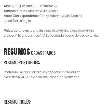
Ano:
2006 |
Volume:
11 |
Número:
22
Autores:
Carlos Alberto Ávila Araújo
Autor Correspondente:
Carlos Alberto Ávila Araújo |
casal@eci.ufmg.br
Palavras-chave:
teoria da classificaÃ§Ã£o, classificaÃ§Ã£o
bibliogrÃ¡fica, classificaÃ§Ã£o facetada, teoria do conceito, ma
RESUMOS
CADASTRADOS
RESUMO PORTUGUÊS:
Pretende-se analisar alguns aspectos da teoria da
classificaÃ§Ã£o. Inicialmente, busca-se verificar o
RESUMO INGLÊS: