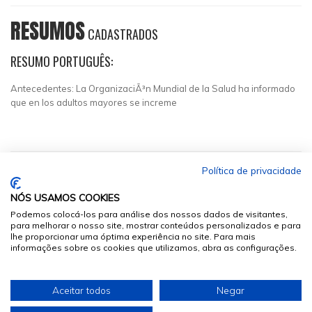
RESUMOS
CADASTRADOS
RESUMO PORTUGUÊS:
Antecedentes: La OrganizaciÃ³n Mundial de la Salud ha informado
que en los adultos mayores se increme
Política de privacidade
NÓS USAMOS COOKIES
Podemos colocá-los para análise dos nossos dados de visitantes,
para melhorar o nosso site, mostrar conteúdos personalizados e para
lhe proporcionar uma óptima experiência no site. Para mais
informações sobre os cookies que utilizamos, abra as configurações.
© 2026
Sumários.org
. Todos os Direitos Reservados
Aceitar todos
Negar
Desenvolvido por