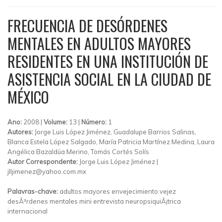
FRECUENCIA DE DESÓRDENES
MENTALES EN ADULTOS MAYORES
RESIDENTES EN UNA INSTITUCIÓN DE
ASISTENCIA SOCIAL EN LA CIUDAD DE
MÉXICO
Ano:
2008 |
Volume:
13 |
Número:
1
Autores:
Jorge Luis López Jiménez, Guadalupe Barrios Salinas,
Blanca Estela López Salgado, María Patricia Martínez Medina, Laura
Angélica Bazaldúa Merino, Tomás Cortés Solís
Autor Correspondente:
Jorge Luis López Jiménez |
jlljimenez@yahoo.com.mx
Palavras-chave:
adultos mayores envejecimiento vejez
desÃ³rdenes mentales mini entrevista neuropsiquiÃ¡trica
internacional