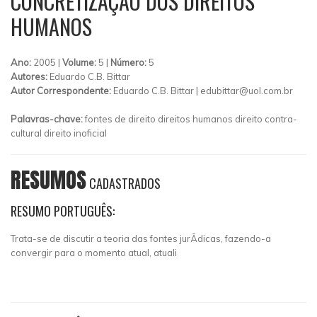
CONCRETIZAÇÃO DOS DIREITOS
HUMANOS
Ano:
2005 |
Volume:
5 |
Número:
5
Autores:
Eduardo C.B. Bittar
Autor Correspondente:
Eduardo C.B. Bittar |
edubittar@uol.com.br
Palavras-chave:
fontes de direito direitos humanos direito contra-
cultural direito inoficial
RESUMOS
CADASTRADOS
RESUMO PORTUGUÊS:
Trata-se de discutir a teoria das fontes jurÃ­dicas, fazendo-a
convergir para o momento atual, atuali