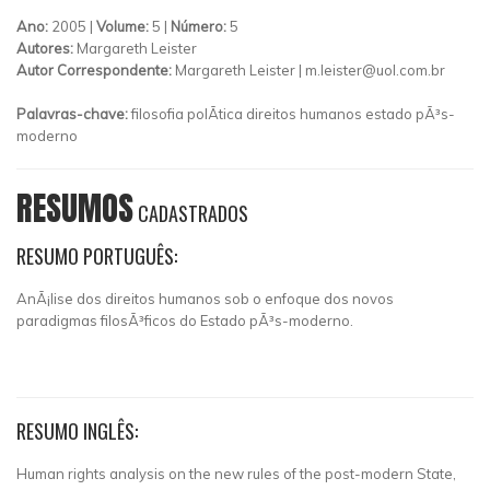
Ano:
2005 |
Volume:
5 |
Número:
5
Autores:
Margareth Leister
Autor Correspondente:
Margareth Leister |
m.leister@uol.com.br
Palavras-chave:
filosofia polÃ­tica direitos humanos estado pÃ³s-
moderno
RESUMOS
CADASTRADOS
RESUMO PORTUGUÊS:
AnÃ¡lise dos direitos humanos sob o enfoque dos novos
paradigmas filosÃ³ficos do Estado pÃ³s-moderno.
RESUMO INGLÊS:
Human rights analysis on the new rules of the post-modern State,