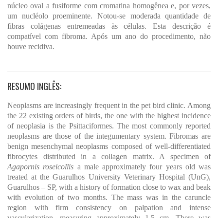
núcleo oval a fusiforme com cromatina homogênea e, por vezes,
um nucléolo proeminente. Notou-se moderada quantidade de
fibras colágenas entremeadas às células. Esta descrição é
compatível com fibroma. Após um ano do procedimento, não
houve recidiva.
RESUMO INGLÊS:
Neoplasms are increasingly frequent in the pet bird clinic. Among
the 22 existing orders of birds, the one with the highest incidence
of neoplasia is the Psittaciformes. The most commonly reported
neoplasms are those of the integumentary system. Fibromas are
benign mesenchymal neoplasms composed of well-differentiated
fibrocytes distributed in a collagen matrix. A specimen of
Agapornis roseicollis
a male approximately four years old was
treated at the Guarulhos University Veterinary Hospital (UnG),
Guarulhos – SP, with a history of formation close to wax and beak
with evolution of two months. The mass was in the caruncle
region with firm consistency on palpation and intense
vascularization, measuring approximately 1.5 cm. There was