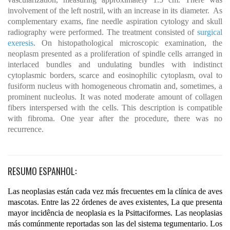
involvement of the left nostril, with an increase in its diameter. As
complementary exams, fine needle aspiration cytology and skull
radiography were performed. The treatment consisted of
surgical
exeresis
. On histopathological microscopic examination, the
neoplasm presented as a proliferation of spindle cells arranged in
interlaced bundles and undulating bundles with indistinct
cytoplasmic borders, scarce and eosinophilic cytoplasm, oval to
fusiform nucleus with homogeneous chromatin and, sometimes, a
prominent nucleolus. It was noted moderate amount of collagen
fibers interspersed with the cells. This description is compatible
with fibroma. One year after the procedure, there was no
recurrence.
RESUMO ESPANHOL:
Las neoplasias están cada vez más frecuentes em la clínica de aves
mascotas. Entre las 22 órdenes de aves existentes, La que presenta
mayor incidência de neoplasia es la Psittaciformes. Las neoplasias
más comúnmente reportadas son las del sistema tegumentario. Los