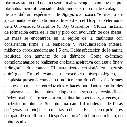
fibromas son neoplasias mesenquimales benignas compuestas por
fibrocitos bien diferenciados distribuidos em una matriz colágena.
Se atendió un espécimen de
Agapornis roseicollis
macho de
aproximadamente cuatro años de edad em el Hospital Veterinario
de la Universidad Guarulhos (UnG), Guarulhos – SP, con historial
de formación cerca de la cera y pico con evolución de dos meses.
La masa se encontraba en la región de la carúncula con
consistencia firme a la palpación y vascularización intensa,
midiendo aproximadamente 1,5 cm. Había afectación de la narina
izquierda con aumento de su diámetro. Como exámenes
complementarios se realizaron citología aspirativa con aguja fina y
radiografía de cráneo. El tratamiento consistió en exéresis
quirúrgica. En el examen microscópico histopatológico, la
neoplasia presentó como una proliferación de células fusiformes
dispuestas en haces entrelazados y haces ondulantes con bordes
citoplasmáticos indistintos, citoplasma escaso y eosinofílico,
núcleo oval a fusiforme con cromatina homogénea y, a veces, un
nucléolo prominente. Se notó una cantidad moderada de fibras
colágenas entretejidas con las células. Esta descripción es
compatible con fibroma. Después de un año del procedimiento, no
hubo recidiva.