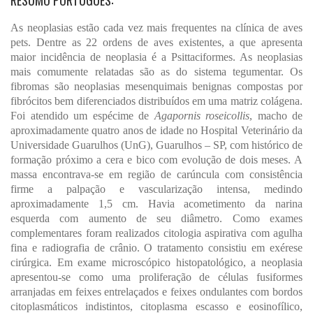
RESUMO PORTUGUÊS:
As neoplasias estão cada vez mais frequentes na clínica de aves
pets. Dentre as 22 ordens de aves existentes, a que apresenta
maior incidência de neoplasia é a Psittaciformes. As neoplasias
mais comumente relatadas são as do sistema tegumentar. Os
fibromas são neoplasias mesenquimais benignas compostas por
fibrócitos bem diferenciados distribuídos em uma matriz colágena.
Foi atendido um espécime de
Agapornis roseicollis
, macho de
aproximadamente quatro anos de idade no Hospital Veterinário da
Universidade Guarulhos (UnG), Guarulhos – SP, com histórico de
formação próximo a cera e bico com evolução de dois meses. A
massa encontrava-se em região de carúncula com consistência
firme a palpação e vascularização intensa, medindo
aproximadamente 1,5 cm. Havia acometimento da narina
esquerda com aumento de seu diâmetro. Como exames
complementares foram realizados citologia aspirativa com agulha
fina e radiografia de crânio. O tratamento consistiu em exérese
cirúrgica. Em exame microscópico histopatológico, a neoplasia
apresentou-se como uma proliferação de células fusiformes
arranjadas em feixes entrelaçados e feixes ondulantes com bordos
citoplasmáticos indistintos, citoplasma escasso e eosinofílico,