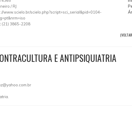
l 4365
In
aneiro
/
RJ
Pe
p://www.scielo.br/scielo.php?script=sci_serial&pid=0104-
Ár
g=pt&nrm=iso
:
(21) 3865-2208
(VOLTAR
ONTRACULTURA E ANTIPSIQUIATRIA
vaz@yahoo.com.br
atria.