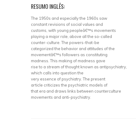
RESUMO INGLÊS:
The 1950s and especially the 1960s saw
constant revisions of social values and
customs, with young peopleâ€™s movements
playing a major role, above all the so-called
counter-culture. The powers-that-be
categorized the behavior and attitudes of the
movementâ€™s followers as constituting
madness. This making of madness gave
rise to a stream of thought known as antipsychiatry,
which calls into question the
very essence of psychiatry. The present
article criticizes the psychiatric models of
that era and draws links between counterculture
movements and anti-psychiatry.