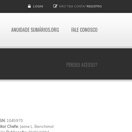
LOGIN
NÃO TEM CONTA?
REGISTRO
ANUIDADE SUMÁRIOS.ORG
FALE CONOSCO
PERDEU ACESSO?
SSN:
1045970
itor Chefe:
Jaime L. Benchimol