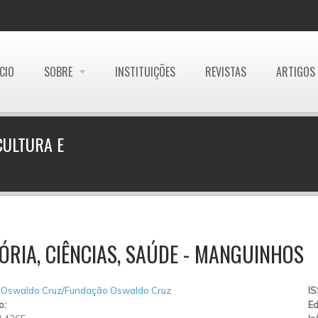
ÍCIO
SOBRE
INSTITUIÇÕES
REVISTAS
ARTIGOS
CULTURA E
ÓRIA, CIÊNCIAS, SAÚDE - MANGUINHOS
 Oswaldo Cruz/Fundação Oswaldo Cruz
I
o:
Ed