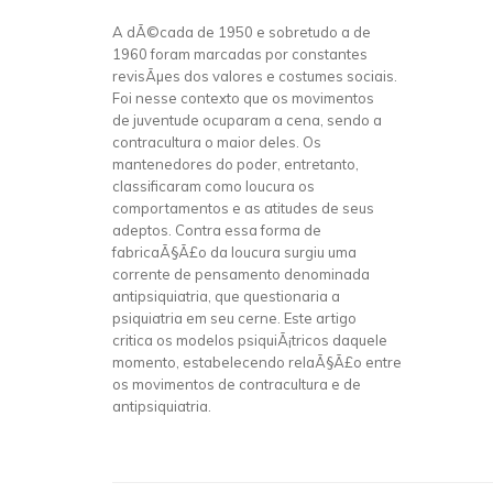
A dÃ©cada de 1950 e sobretudo a de
1960 foram marcadas por constantes
revisÃµes dos valores e costumes sociais.
Foi nesse contexto que os movimentos
de juventude ocuparam a cena, sendo a
contracultura o maior deles. Os
mantenedores do poder, entretanto,
classificaram como loucura os
comportamentos e as atitudes de seus
adeptos. Contra essa forma de
fabricaÃ§Ã£o da loucura surgiu uma
corrente de pensamento denominada
antipsiquiatria, que questionaria a
psiquiatria em seu cerne. Este artigo
critica os modelos psiquiÃ¡tricos daquele
momento, estabelecendo relaÃ§Ã£o entre
os movimentos de contracultura e de
antipsiquiatria.