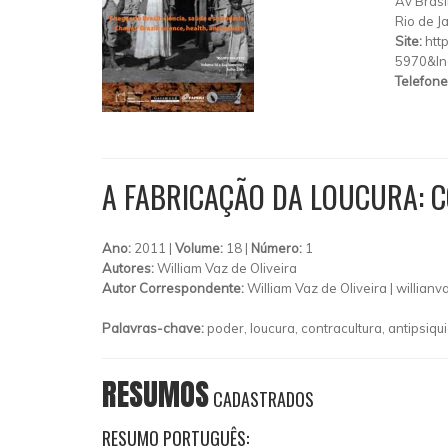
Av Brasi
Rio de J
Site:
htt
5970&ln
Telefone
A FABRICAÇÃO DA LOUCURA: C
Ano:
2011 |
Volume:
18 |
Número:
1
Autores:
William Vaz de Oliveira
Autor Correspondente:
William Vaz de Oliveira |
willian
Palavras-chave:
poder, loucura, contracultura, antipsiqui
RESUMOS
CADASTRADOS
RESUMO PORTUGUÊS: