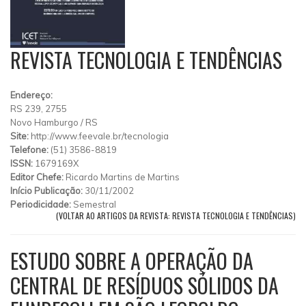
REVISTA TECNOLOGIA E TENDÊNCIAS
Endereço:
RS 239, 2755
Novo Hamburgo
/
RS
Site:
http://www.feevale.br/tecnologia
Telefone:
(51) 3586-8819
ISSN:
1679169X
Editor Chefe:
Ricardo Martins de Martins
Início Publicação:
30/11/2002
Periodicidade:
Semestral
(VOLTAR AO ARTIGOS DA REVISTA: REVISTA TECNOLOGIA E TENDÊNCIAS)
ESTUDO SOBRE A OPERAÇÃO DA
CENTRAL DE RESÍDUOS SÓLIDOS DA