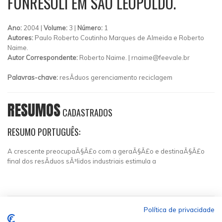
FUNRESOLI EM SÃO LEOPOLDO.
Ano:
2004 |
Volume:
3 |
Número:
1
Autores:
Paulo Roberto Coutinho Marques de Almeida e Roberto
Naime.
Autor Correspondente:
Roberto Naime. |
rnaime@feevale.br
Palavras-chave:
resÃ­duos gerenciamento reciclagem
RESUMOS
CADASTRADOS
RESUMO PORTUGUÊS:
A crescente preocupaÃ§Ã£o com a geraÃ§Ã£o e destinaÃ§Ã£o
final dos resÃ­duos sÃ³lidos industriais estimula a
Política de privacidade