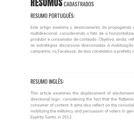
RESUMOS
CADASTRADOS
RESUMO PORTUGUÊS:
Este artigo examina o deslocamento da propaganda el
multidirecional, considerando o fato de a horizontali
produtor e consumidor de conteúdo. Objetiva, ainda, ref
as estratégias discursivas direcionadas à mobilização
campanha, no Facebook, de dois candidatos a prefeito de
RESUMO INGLÊS:
This article examines the displacement of electioneer
directional logic, considering the fact that the flatte
consumer of content. It aims also reflect on the consolida
mobilizing the militancy and persuasion of voters in gene
Espírito Santo, in 2012.