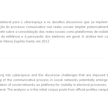
eitoral para o ciberespaço e os desafios discursivos que se impõem p
zação do processo comunicativo nas redes sociais ampliar potencialment
letir sobre a consolidação das redes sociais como plataformas de visibil
 da militância e à persuasão dos eleitores em geral. A análise tem co
 Vitória, Espírito Santo, em 2012
ing into cyberspace and the discursive challenges that are imposed b
ning of the communicative process in social networks potentially enlarg
tion of social networks as platforms for visibility in electoral processes.
ral. The analysis is in the initial corpus posts from official profiles ca