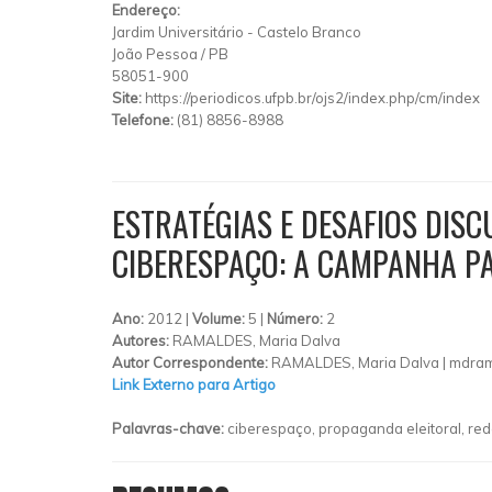
Endereço:
Jardim Universitário
-
Castelo Branco
João Pessoa
/
PB
58051-900
Site:
https://periodicos.ufpb.br/ojs2/index.php/cm/index
Telefone:
(81) 8856-8988
ESTRATÉGIAS E DESAFIOS DIS
CIBERESPAÇO: A CAMPANHA PA
Ano:
2012 |
Volume:
5 |
Número:
2
Autores:
RAMALDES, Maria Dalva
Autor Correspondente:
RAMALDES, Maria Dalva |
mdram
Link Externo para Artigo
Palavras-chave:
ciberespaço, propaganda eleitoral, red