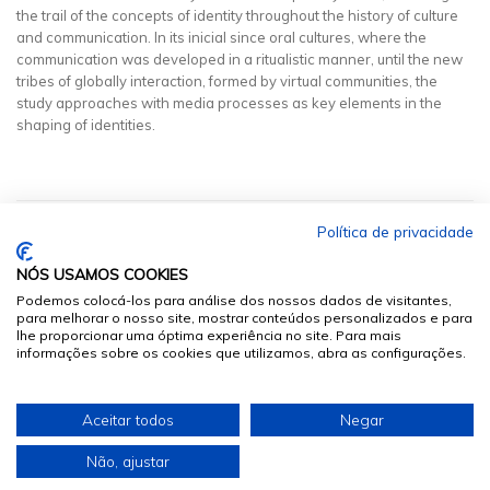
the trail of the concepts of identity throughout the history of culture
and communication. In its inicial since oral cultures, where the
communication was developed in a ritualistic manner, until the new
tribes of globally interaction, formed by virtual communities, the
study approaches with media processes as key elements in the
shaping of identities.
Política de privacidade
NÓS USAMOS COOKIES
Podemos colocá-los para análise dos nossos dados de visitantes,
para melhorar o nosso site, mostrar conteúdos personalizados e para
lhe proporcionar uma óptima experiência no site. Para mais
informações sobre os cookies que utilizamos, abra as configurações.
© 2026
Sumários.org
. Todos os Direitos Reservados
Aceitar todos
Negar
Desenvolvido por
Não, ajustar