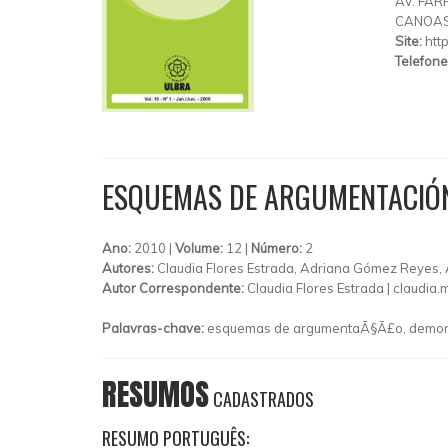
AV. FAR
CANOA
Site:
htt
Telefone
ESQUEMAS DE ARGUMENTACIÓN
Ano:
2010 |
Volume:
12 |
Número:
2
Autores:
Claudia Flores Estrada, Adriana Gómez Reyes
Autor Correspondente:
Claudia Flores Estrada |
claudia
Palavras-chave:
esquemas de argumentaÃ§Ã£o, demons
RESUMOS
CADASTRADOS
RESUMO PORTUGUÊS: