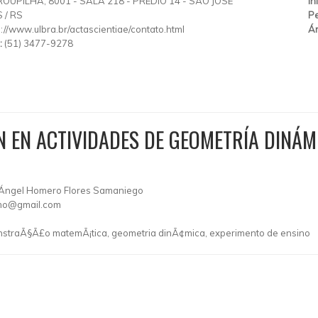
ROUPILHA, 8001 - SALA 218 - PRÉDIO 14 - SÃO JOSÉ
In
S
/
RS
Pe
p://www.ulbra.br/actascientiae/contato.html
Ár
:
(51) 3477-9278
 EN ACTIVIDADES DE GEOMETRÍA DINÁM
, Ángel Homero Flores Samaniego
.mo@gmail.com
traÃ§Ã£o matemÃ¡tica, geometria dinÃ¢mica, experimento de ensino