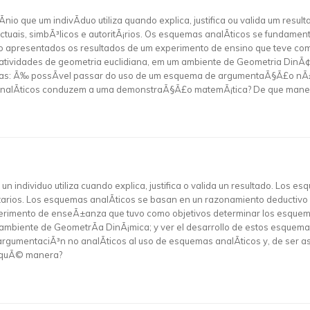
o que um indivÃ­duo utiliza quando explica, justifica ou valida um res
factuais, simbÃ³licos e autoritÃ¡rios. Os esquemas analÃ­ticos se fundam
 apresentados os resultados de um experimento de ensino que teve co
atividades de geometria euclidiana, em um ambiente de Geometria DinÃ
as: Ã‰ possÃ­vel passar do uso de um esquema de argumentaÃ§Ã£o nÃ£o 
analÃ­ticos conduzem a uma demonstraÃ§Ã£o matemÃ¡tica? De que mane
individuo utiliza cuando explica, justifica o valida un resultado. Los es
oritarios. Los esquemas analÃ­ticos se basan en un razonamiento deductivo
xperimento de enseÃ±anza que tuvo como objetivos determinar los esque
ambiente de GeometrÃ­a DinÃ¡mica; y ver el desarrollo de estos esquemas
rgumentaciÃ³n no analÃ­ticos al uso de esquemas analÃ­ticos y, de ser a
e quÃ© manera?