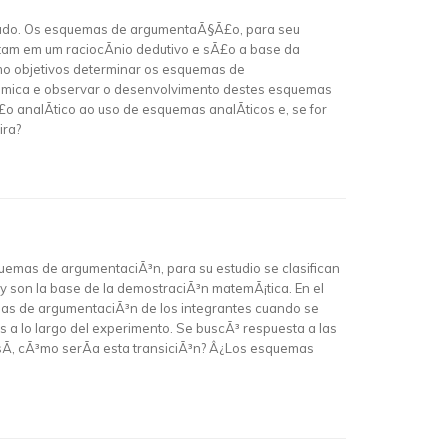
ultado. Os esquemas de argumentaÃ§Ã£o, para seu
entam em um raciocÃ­nio dedutivo e sÃ£o a base da
mo objetivos determinar os esquemas de
¢mica e observar o desenvolvimento destes esquemas
analÃ­tico ao uso de esquemas analÃ­ticos e, se for
ira?
quemas de argumentaciÃ³n, para su estudio se clasifican
 y son la base de la demostraciÃ³n matemÃ¡tica. En el
mas de argumentaciÃ³n de los integrantes cuando se
 a lo largo del experimento. Se buscÃ³ respuesta a las
sÃ­, cÃ³mo serÃ­a esta transiciÃ³n? Â¿Los esquemas