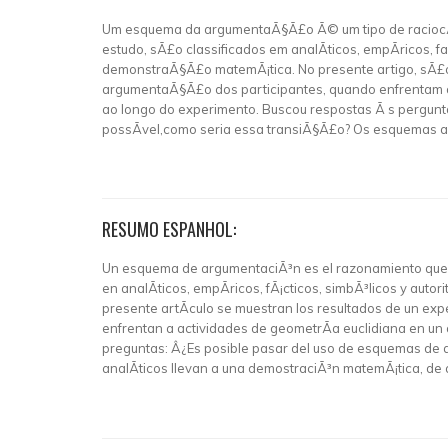
Um esquema da argumentaÃ§Ã£o Ã© um tipo de raciocÃ­ni
estudo, sÃ£o classificados em analÃ­ticos, empÃ­ricos, 
demonstraÃ§Ã£o matemÃ¡tica. No presente artigo, sÃ£o
argumentaÃ§Ã£o dos participantes, quando enfrentam 
ao longo do experimento. Buscou respostas Ã s pergunt
possÃ­vel,como seria essa transiÃ§Ã£o? Os esquemas 
RESUMO ESPANHOL:
Un esquema de argumentaciÃ³n es el razonamiento que un 
en analÃ­ticos, empÃ­ricos, fÃ¡cticos, simbÃ³licos y aut
presente artÃ­culo se muestran los resultados de un e
enfrentan a actividades de geometrÃ­a euclidiana en un 
preguntas: Â¿Es posible pasar del uso de esquemas de a
analÃ­ticos llevan a una demostraciÃ³n matemÃ¡tica, d