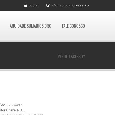
LOGIN
NÃO TEM CONTA?
REGISTRO
ANUIDADE SUMÁRIOS.ORG
FALE CONOSCO
PERDEU ACESSO?
SSN:
15174492
itor Chefe:
NULL