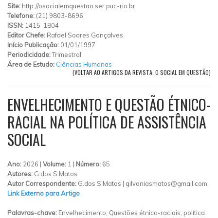
Site:
http://osocialemquestao.ser.puc-rio.br
Telefone:
(21) 9803-8696
ISSN:
1415-1804
Editor Chefe:
Rafael Soares Gonçalves
Início Publicação:
01/01/1997
Periodicidade:
Trimestral
Área de Estudo:
Ciências Humanas
(VOLTAR AO ARTIGOS DA REVISTA: O SOCIAL EM QUESTÃO)
ENVELHECIMENTO E QUESTÃO ÉTNICO-
RACIAL NA POLÍTICA DE ASSISTÊNCIA
SOCIAL
Ano:
2026 |
Volume:
1 |
Número:
65
Autores:
G.dos S.Matos
Autor Correspondente:
G.dos S.Matos |
gilvaniasmatos@gmail.com
Link Externo para Artigo
Palavras-chave:
Envelhecimento; Questões étnico-raciais; política