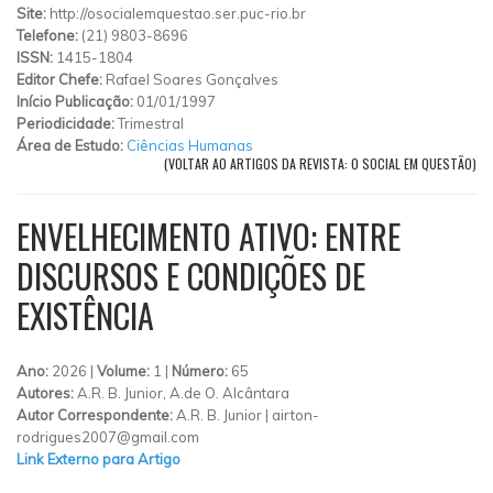
Site:
http://osocialemquestao.ser.puc-rio.br
Telefone:
(21) 9803-8696
ISSN:
1415-1804
Editor Chefe:
Rafael Soares Gonçalves
Início Publicação:
01/01/1997
Periodicidade:
Trimestral
Área de Estudo:
Ciências Humanas
(VOLTAR AO ARTIGOS DA REVISTA: O SOCIAL EM QUESTÃO)
ENVELHECIMENTO ATIVO: ENTRE
DISCURSOS E CONDIÇÕES DE
EXISTÊNCIA
Ano:
2026 |
Volume:
1 |
Número:
65
Autores:
A.R. B. Junior, A.de O. Alcântara
Autor Correspondente:
A.R. B. Junior |
airton-
rodrigues2007@gmail.com
Link Externo para Artigo