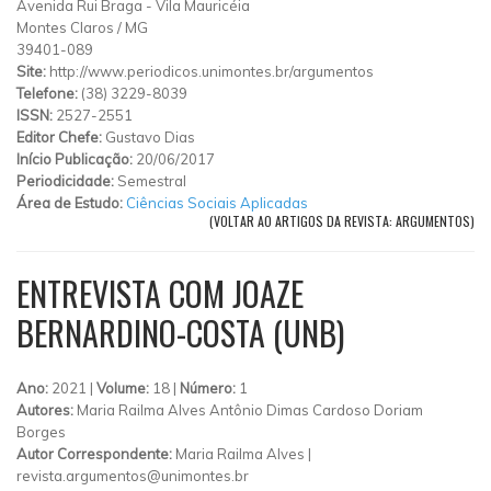
Avenida Rui Braga
-
Vila Mauricéia
Montes Claros
/
MG
39401-089
Site:
http://www.periodicos.unimontes.br/argumentos
Telefone:
(38) 3229-8039
ISSN:
2527-2551
Editor Chefe:
Gustavo Dias
Início Publicação:
20/06/2017
Periodicidade:
Semestral
Área de Estudo:
Ciências Sociais Aplicadas
(VOLTAR AO ARTIGOS DA REVISTA: ARGUMENTOS)
ENTREVISTA COM JOAZE
BERNARDINO-COSTA (UNB)
Ano:
2021 |
Volume:
18 |
Número:
1
Autores:
Maria Railma Alves Antônio Dimas Cardoso Doriam
Borges
Autor Correspondente:
Maria Railma Alves |
revista.argumentos@unimontes.br