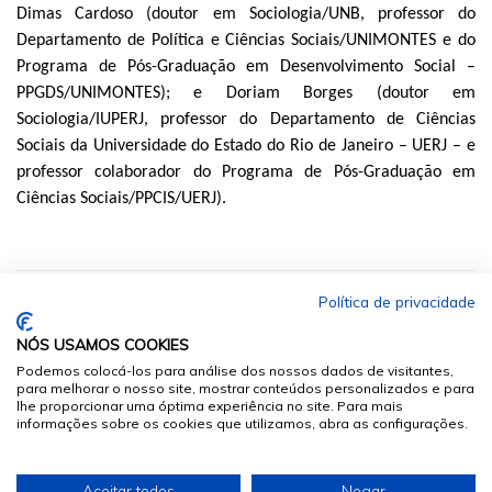
Dimas Cardoso (doutor em Sociologia/UNB, professor do
Departamento de Polí
tica e Ci
ências Sociais/UNIMONTES e do
Programa de P
ó
s-Gradua
ção em Desenvolvimento Social –
PPGDS/UNIMONTES); e Doriam Borges (doutor em
Sociologia/IUPERJ, professor do Departamento de Ciências
Sociais da Universidade do Estado do Rio de Janeiro –
UERJ
– e
professor colaborador do Programa de P
ó
s-Gradua
ção em
Ciências Sociais/PPCIS/UERJ).
Política de privacidade
NÓS USAMOS COOKIES
Podemos colocá-los para análise dos nossos dados de visitantes,
para melhorar o nosso site, mostrar conteúdos personalizados e para
lhe proporcionar uma óptima experiência no site. Para mais
informações sobre os cookies que utilizamos, abra as configurações.
© 2026
Sumários.org
. Todos os Direitos Reservados
Aceitar todos
Negar