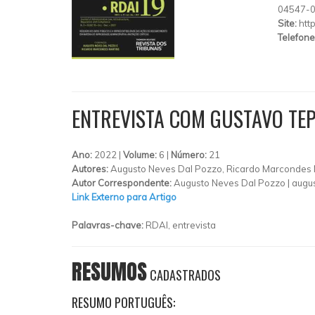
04547-
Site:
http
Telefone
ENTREVISTA COM GUSTAVO TE
Ano:
2022 |
Volume:
6 |
Número:
21
Autores:
Augusto Neves Dal Pozzo, Ricardo Marcondes 
Autor Correspondente:
Augusto Neves Dal Pozzo |
augu
Link Externo para Artigo
Palavras-chave:
RDAI, entrevista
RESUMOS
CADASTRADOS
RESUMO PORTUGUÊS: