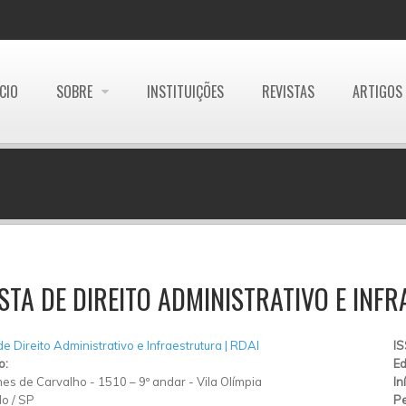
ÍCIO
SOBRE
INSTITUIÇÕES
REVISTAS
ARTIGOS
STA DE DIREITO ADMINISTRATIVO E INF
de Direito Administrativo e Infraestrutura | RDAI
I
o:
Ed
es de Carvalho
-
1510 – 9º andar
-
Vila Olímpia
In
lo
/
SP
Pe