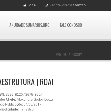
LOGIN
NÃO TEM CONTA?
REGISTRO
ANUIDADE SUMÁRIOS.ORG
FALE CONOSCO
PERDEU ACESSO?
RAESTRUTURA | RDAI
SSN:
2526-8120 / 2675-9527
itor Chefe:
Alexandre Godoy Dotta
ício Publicação:
04/05/2017
riodicidade:
Trimestral