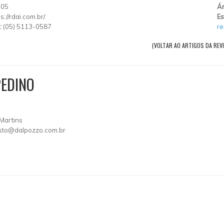
005
Ár
s://rdai.com.br/
Es
:
(05) 5113-0587
re
(VOLTAR AO ARTIGOS DA REVI
PEDINO
Martins
sto@dalpozzo.com.br