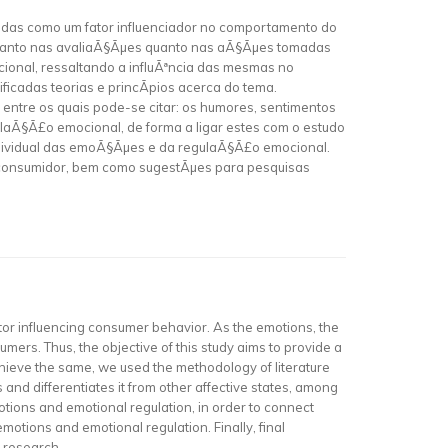
das como um fator influenciador no comportamento do
r tanto nas avaliaÃ§Ãµes quanto nas aÃ§Ãµes tomadas
ional, ressaltando a influÃªncia das mesmas no
ficadas teorias e princÃ­pios acerca do tema.
entre os quais pode-se citar: os humores, sentimentos
aÃ§Ã£o emocional, de forma a ligar estes com o estudo
ndividual das emoÃ§Ãµes e da regulaÃ§Ã£o emocional.
 consumidor, bem como sugestÃµes para pesquisas
or influencing consumer behavior. As the emotions, the
umers. Thus, the objective of this study aims to provide a
chieve the same, we used the methodology of literature
 and differentiates it from other affective states, among
tions and emotional regulation, in order to connect
motions and emotional regulation. Finally, final
 research.