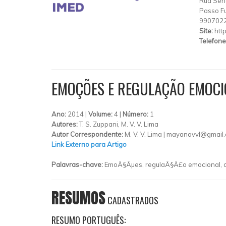
Rua Sen
Passo F
990702
Site:
htt
Telefone
EMOÇÕES E REGULAÇÃO EMOC
Ano:
2014 |
Volume:
4 |
Número:
1
Autores:
T. S. Zuppani, M. V. V. Lima
Autor Correspondente:
M. V. V. Lima |
mayanavvl@gmail
Link Externo para Artigo
Palavras-chave:
EmoÃ§Ãµes, regulaÃ§Ã£o emocional, 
RESUMOS
CADASTRADOS
RESUMO PORTUGUÊS: