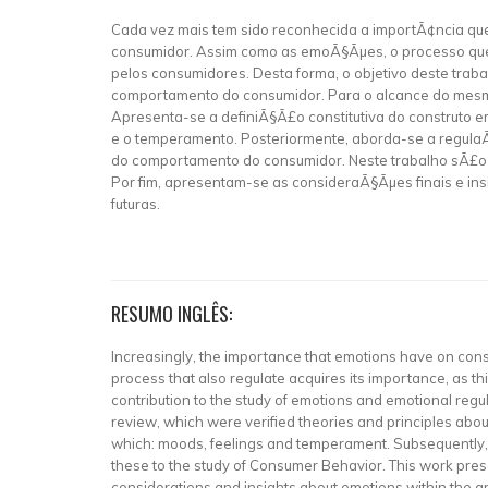
Cada vez mais tem sido reconhecida a importÃ¢ncia q
consumidor. Assim como as emoÃ§Ãµes, o processo que 
pelos consumidores. Desta forma, o objetivo deste trab
comportamento do consumidor. Para o alcance do mesmo, u
Apresenta-se a definiÃ§Ã£o constitutiva do construto 
e o temperamento. Posteriormente, aborda-se a regula
do comportamento do consumidor. Neste trabalho sÃ£o a
Por fim, apresentam-se as consideraÃ§Ãµes finais e i
futuras.
RESUMO INGLÊS:
Increasingly, the importance that emotions have on con
process that also regulate acquires its importance, as th
contribution to the study of emotions and emotional regu
review, which were verified theories and principles about 
which: moods, feelings and temperament. Subsequently, a
these to the study of Consumer Behavior. This work presen
considerations and insights about emotions within the a