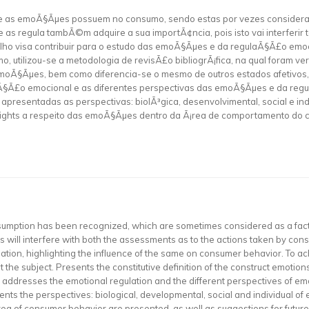
ue as emoÃ§Ãµes possuem no consumo, sendo estas por vezes considera
as regula tambÃ©m adquire a sua importÃ¢ncia, pois isto vai interferi
alho visa contribuir para o estudo das emoÃ§Ãµes e da regulaÃ§Ã£o emoc
tilizou-se a metodologia de revisÃ£o bibliogrÃ¡fica, na qual foram veri
emoÃ§Ãµes, bem como diferencia-se o mesmo de outros estados afetivos, 
Ã§Ã£o emocional e as diferentes perspectivas das emoÃ§Ãµes e da regul
presentadas as perspectivas: biolÃ³gica, desenvolvimental, social e i
nsights a respeito das emoÃ§Ãµes dentro da Ã¡rea de comportamento do
sumption has been recognized, which are sometimes considered as a fact
is will interfere with both the assessments as to the actions taken by cons
lation, highlighting the influence of the same on consumer behavior. To a
the subject. Presents the constitutive definition of the construct emotions
ddresses the emotional regulation and the different perspectives of emo
ts the perspectives: biological, developmental, social and individual of e
rea of consumer behavior are presented, as well as suggestions for future