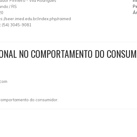
ador Pinheiro
-
Vila Rodrigues
In
undo
/
RS
Pe
20
Ár
ps://seer.imed.edu.br/index.php/raimed
:
(54) 3045-9081
IONAL NO COMPORTAMENTO DO CONSUMI
.com
comportamento do consumidor.