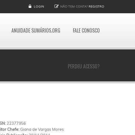
LOGIN
NÃO TEM CONTA?
REGISTRO
ANUIDADE SUMÁRIOS.ORG
FALE CONOSCO
PERDEU ACESSO?
SSN:
22377956
itor Chefe:
Giana de Vargas Mores