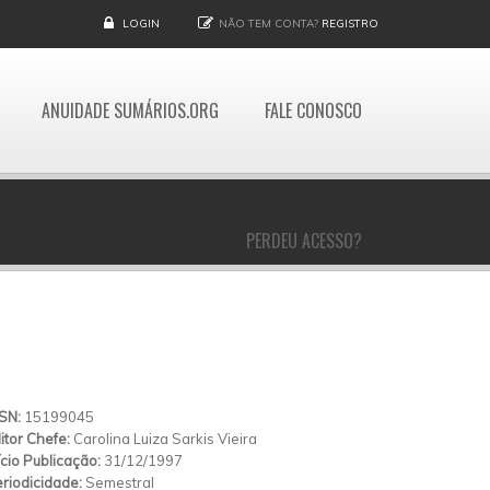
LOGIN
NÃO TEM CONTA?
REGISTRO
ANUIDADE SUMÁRIOS.ORG
FALE CONOSCO
PERDEU ACESSO?
SSN:
15199045
itor Chefe:
Carolina Luiza Sarkis Vieira
ício Publicação:
31/12/1997
riodicidade:
Semestral