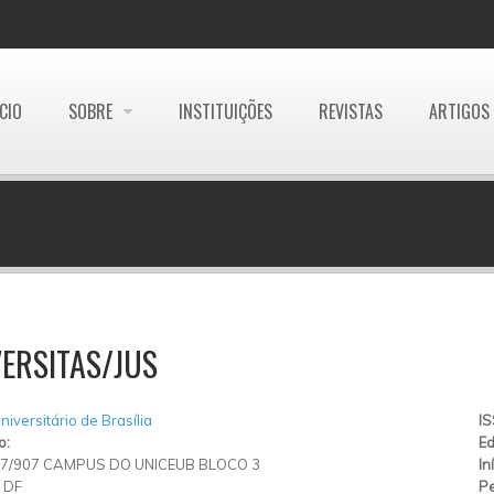
ÍCIO
SOBRE
INSTITUIÇÕES
REVISTAS
ARTIGOS
ERSITAS/JUS
niversitário de Brasília
I
o:
Ed
7/907 CAMPUS DO UNICEUB BLOCO 3
In
/
DF
Pe