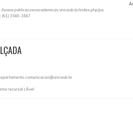
Ár
p://www.publicacoesacademicas.uniceub.br/index.php/jus
:
(61) 3340-1667
ALÇADA
departamento.comunicacao@uniceub.br
ema recursal cÃ­vel