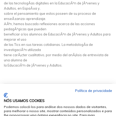
de las tecnologÃ­as digitales en la EducaciÃ³n de JÃ³venes y
Adultos, en EspaÃ±a y,
sobre el pensamiento que estos poseen de su proceso de
enseÃ±anza-aprendizaje.
AÃºn, hemos buscado reflexiones acerca de las acciones
pedagÃ³gicas que pueden
beneficiar a los alumnos de EducaciÃ³n de JÃ³venes y Adultos para
mejorar el uso
de las Tics en sus tareas cotidianas. La metodologÃ­a de
investigaciÃ³n utilizada
tiene carÃ¡cter cualitativo, por medio del anÃ¡lisis de entrevista de
una alumna de
la EducaciÃ³n de JÃ³venes y Adultos.
Política de privacidade
NÓS USAMOS COOKIES
Podemos colocá-los para análise dos nossos dados de visitantes,
para melhorar o nosso site, mostrar conteúdos personalizados e para
lhe proporcionar uma óptima experiência no site. Para mais