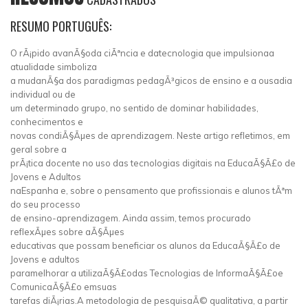
RESUMO PORTUGUÊS:
O rÃ¡pido avanÃ§oda ciÃªncia e datecnologia que impulsionaa
atualidade simboliza
a mudanÃ§a dos paradigmas pedagÃ³gicos de ensino e a ousadia
individual ou de
um determinado grupo, no sentido de dominar habilidades,
conhecimentos e
novas condiÃ§Ãµes de aprendizagem. Neste artigo refletimos, em
geral sobre a
prÃ¡tica docente no uso das tecnologias digitais na EducaÃ§Ã£o de
Jovens e Adultos
naEspanha e, sobre o pensamento que profissionais e alunos tÃªm
do seu processo
de ensino-aprendizagem. Ainda assim, temos procurado
reflexÃµes sobre aÃ§Ãµes
educativas que possam beneficiar os alunos da EducaÃ§Ã£o de
Jovens e adultos
paramelhorar a utilizaÃ§Ã£odas Tecnologias de InformaÃ§Ã£oe
ComunicaÃ§Ã£o emsuas
tarefas diÃ¡rias.A metodologia de pesquisaÃ© qualitativa, a partir