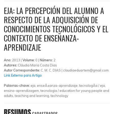
EJA: LA PERCEPCIÓN DEL ALUMNO A
RESPECTO DE LA ADQUISICIÓN DE
CONOCIMIENTOS TECNOLÓGICOS Y EL
CONTEXTO DE ENSEÑANZA-
APRENDIZAJE
Ano:
2013 |
Volume:
0 |
Número:
2
Autores:
Cláudia Maria Costa Dias
Autor Correspondente:
C. M. C. DIAS |
claudiaeduartem@gmail.com
Link Externo para Artigo
Palavras-chave:
eja, enseÃ±anza-aprendizaje, tecnologÃ­a / eja,
ensino-aprendizagem, tecnologia / education for young people and
adults, teaching and learning, technology
RESUMOS
CADASTRADOS