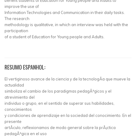
benefit students of Education for Young people and Adults to
improve the use of
Information Technologies and Communication in their daily tasks.
The research
methodology is qualitative, in which an interview was held with the
participation
of a student of Education for Young people and Adults.
RESUMO ESPANHOL:
El vertiginoso avance de la ciencia y de la tecnologÃ­a que mueve la
actualidad
simboliza el cambio de los paradigmas pedagÃ³gicos y el
atrevimiento del
individuo o grupo, en el sentido de superar sus habilidades,
conocimientos
y condiciones de aprendizaje en la sociedad del conocimiento. En el
presente
artÃ­culo, reflexionamos de modo general sobre la prÃ¡ctica
pedagÃ³gica en el uso