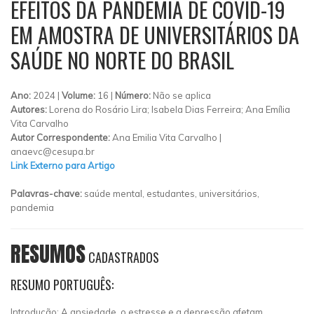
EFEITOS DA PANDEMIA DE COVID-19
EM AMOSTRA DE UNIVERSITÁRIOS DA
SAÚDE NO NORTE DO BRASIL
Ano:
2024 |
Volume:
16 |
Número:
Não se aplica
Autores:
Lorena do Rosário Lira; Isabela Dias Ferreira; Ana Emília
Vita Carvalho
Autor Correspondente:
Ana Emilia Vita Carvalho |
anaevc@cesupa.br
Link Externo para Artigo
Palavras-chave:
saúde mental, estudantes, universitários,
pandemia
RESUMOS
CADASTRADOS
RESUMO PORTUGUÊS:
Introdução: A ansiedade, o estresse e a depressão afetam