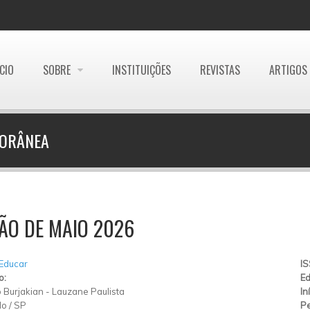
ÍCIO
SOBRE
INSTITUIÇÕES
REVISTAS
ARTIGOS
PORÂNEA
ÃO DE MAIO 2026
 Educar
I
o:
Ed
 Burjakian
-
Lauzane Paulista
In
lo
/
SP
Pe