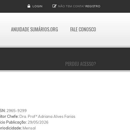
LOGIN
NÃO TEM CONTA?
REGISTRO
ANUIDADE SUMÁRIOS.ORG
FALE CONOSCO
PERDEU ACESSO?
SSN:
2965-9299
itor Chefe:
Dra. Profª Adriana Alves Farias
ício Publicação:
29/05/2026
riodicidade:
Mensal