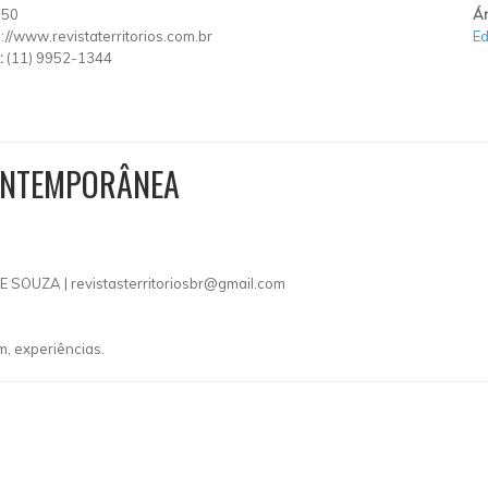
150
Ár
p://www.revistaterritorios.com.br
E
:
(11) 9952-1344
CONTEMPORÂNEA
E SOUZA |
revistasterritoriosbr@gmail.com
m, experiências.