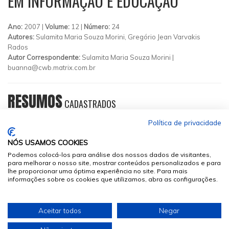
EM INFORMAÇÃO E EDUCAÇÃO
Ano:
2007 |
Volume:
12 |
Número:
24
Autores:
Sulamita Maria Souza Morini, Gregório Jean Varvakis
Rados
Autor Correspondente:
Sulamita Maria Souza Morini |
buanna@cwb.matrix.com.br
RESUMOS
CADASTRADOS
Política de privacidade
NÓS USAMOS COOKIES
Podemos colocá-los para análise dos nossos dados de visitantes,
para melhorar o nosso site, mostrar conteúdos personalizados e para
lhe proporcionar uma óptima experiência no site. Para mais
informações sobre os cookies que utilizamos, abra as configurações.
© 2026
Sumários.org
. Todos os Direitos Reservados
Aceitar todos
Negar
Desenvolvido por