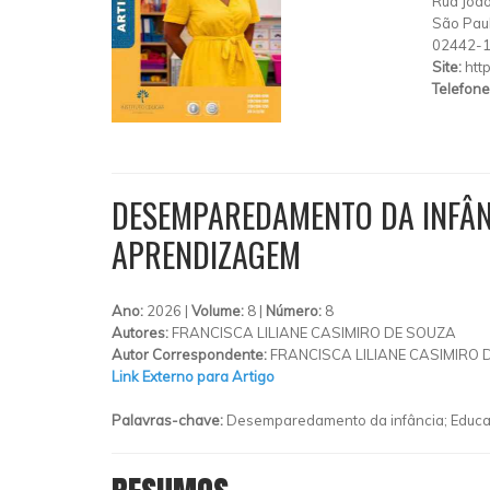
Rua João
São Pau
02442-
Site:
htt
Telefone
DESEMPAREDAMENTO DA INFÂNC
APRENDIZAGEM
Ano:
2026 |
Volume:
8 |
Número:
8
Autores:
FRANCISCA LILIANE CASIMIRO DE SOUZA
Autor Correspondente:
FRANCISCA LILIANE CASIMIRO 
Link Externo para Artigo
Palavras-chave:
Desemparedamento da infância; Educação