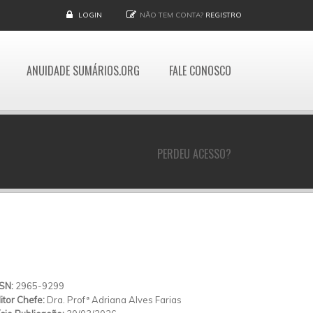
LOGIN
NÃO TEM CONTA?
REGISTRO
ANUIDADE SUMÁRIOS.ORG
FALE CONOSCO
PERDEU ACESSO?
SSN:
2965-9299
itor Chefe:
Dra. Profª Adriana Alves Farias