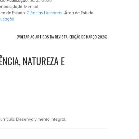
ício Publicação:
30/03/2026
riodicidade:
Mensal
ea de Estudo:
Ciências Humanas
,
Área de Estudo:
ducação
(VOLTAR AO ARTIGOS DA REVISTA: EDIÇÃO DE MARÇO 2026)
NCIA, NATUREZA E
rrículo; Desenvolvimento integral.