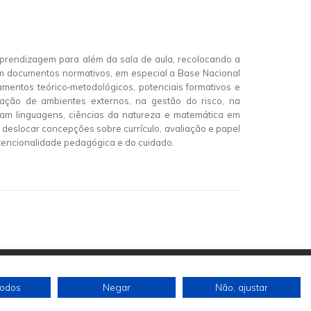
prendizagem para além da sala de aula, recolocando a
 em documentos normativos, em especial a Base Nacional
amentos teórico‑metodológicos, potenciais formativos e
icação de ambientes externos, na gestão do risco, na
am linguagens, ciências da natureza e matemática em
a deslocar concepções sobre currículo, avaliação e papel
ntencionalidade pedagógica e do cuidado.
todos
Negar
Não, ajustar