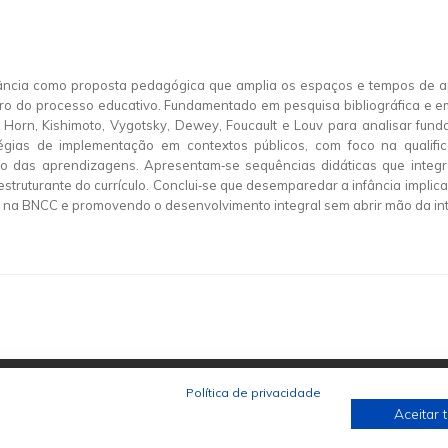
ância como proposta pedagógica que amplia os espaços e tempos de a
ntro do processo educativo. Fundamentado em pesquisa bibliográfica e
 Horn, Kishimoto, Vygotsky, Dewey, Foucault e Louv para analisar fund
atégias de implementação em contextos públicos, com foco na qualif
das aprendizagens. Apresentam‑se sequências didáticas que integr
 estruturante do currículo. Conclui‑se que desemparedar a infância implic
s na BNCC e promovendo o desenvolvimento integral sem abrir mão da i
Política de privacidade
Aceitar 