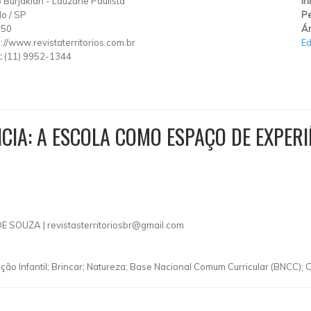
 Burjakian
-
Lauzane Paulista
In
lo
/
SP
Pe
150
Ár
p://www.revistaterritorios.com.br
E
:
(11) 9952-1344
IA: A ESCOLA COMO ESPAÇO DE EXPERIÊ
DE SOUZA |
revistasterritoriosbr@gmail.com
 Infantil; Brincar; Natureza; Base Nacional Comum Curricular (BNCC); Cu