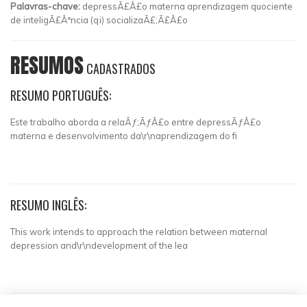
Palavras-chave:
depressÃ£Â£o materna aprendizagem quociente
de inteligÃ£Âªncia (qi) socializaÃ£;Ã£Â£o
RESUMOS
CADASTRADOS
RESUMO PORTUGUÊS:
Este trabalho aborda a relaÃƒ;ÃƒÂ£o entre depressÃƒÂ£o
materna e desenvolvimento da\r\naprendizagem do fi
RESUMO INGLÊS:
This work intends to approach the relation between maternal
depression and\r\ndevelopment of the lea