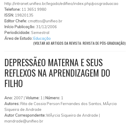
http://intranet.unifieo.br/legado/edifieo/index.php/posgraduacao
Telefone:
11 3651 9980
ISSN:
19820135
Editor Chefe:
cmattos@unifieo.br
Início Publicação:
31/12/2006
Periodicidade:
Semestral
Área de Estudo:
Educação
(VOLTAR AO ARTIGOS DA REVISTA: REVISTA DE PÓS-GRADUAÇÃO)
DEPRESSÃ£O MATERNA E SEUS
REFLEXOS NA APRENDIZAGEM DO
FILHO
Ano:
2007 |
Volume:
1 |
Número:
1
Autores:
Rita de Cassia Person Fernandes dos Santos, MÃ¡rcia
Siqueira de Andrade
Autor Correspondente:
MÃ¡rcia Siqueira de Andrade |
mandrade@unifieo.br