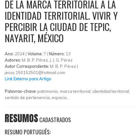
DE LA MARCA TERRITORIAL A LA
IDENTIDAD TERRITORIAL. VIVIR Y
PERCIBIR LA CIUDAD DE TEPIC,
NAYARIT, MÉXICO
Ano:
2024 |
Volume:
7 |
Número:
13
Autores:
M. B. P. Pérez, J. J. G. Pérez
Autor Correspondente:
M. B. P. Pérez |
jesus.150152501@hotmail.com
Link Externo para Artigo
Palavras-chave:
patrimonio, marca territorial, identidad territorial,
sentido de pertenencia, espacio..
RESUMOS
CADASTRADOS
RESUMO PORTUGUÊS: