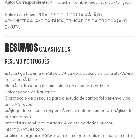
Autor Correspondente:
A. Hofacker |
ambienteconstruido@ufrgs.br
Palavras-chave:
PROCESSO DE CONTRATAÃ‡ÃƒO,
ADMINISTRAÃ‡ÃƒO PÃšBLICA, PRINCÃPIOS DA PRODUÃ‡ÃƒO
ENXUTA
RESUMOS
CADASTRADOS
RESUMO PORTUGUÊS:
Este artigo faz uma anÃ¡lise crÃ­tica do processo de contrataÃ§Ã£o
no setor pÃºblico
alemÃ£o, baseado em um estudo de caso realizado na
Universidade de Karlsruhe.
O protocolo de pesquisa para o estudo de campo foi desenvolvido
em trÃªs fases:
diÃ¡logo direto com o responsÃ¡vel pelo departamento, anÃ¡lise de
documentos, e
entrevistas semi-estruturadas. A coleta de dados buscou
informaÃ§Ãµes para
analisar a organizaÃ§Ã£o, bem como para realizar o mapeamento