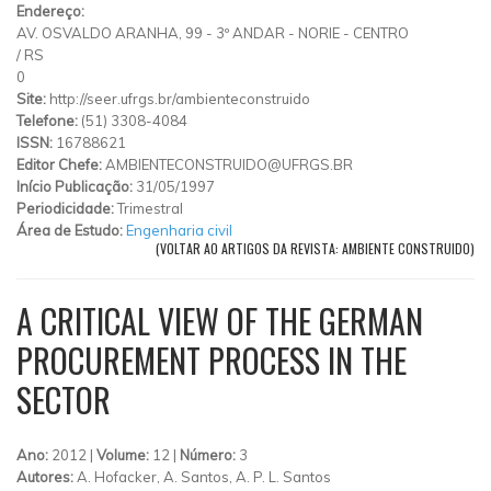
Endereço:
AV. OSVALDO ARANHA, 99 - 3º ANDAR - NORIE - CENTRO
/
RS
0
Site:
http://seer.ufrgs.br/ambienteconstruido
Telefone:
(51) 3308-4084
ISSN:
16788621
Editor Chefe:
AMBIENTECONSTRUIDO@UFRGS.BR
Início Publicação:
31/05/1997
Periodicidade:
Trimestral
Área de Estudo:
Engenharia civil
(VOLTAR AO ARTIGOS DA REVISTA: AMBIENTE CONSTRUIDO)
A CRITICAL VIEW OF THE GERMAN
PROCUREMENT PROCESS IN THE
SECTOR
Ano:
2012 |
Volume:
12 |
Número:
3
Autores:
A. Hofacker, A. Santos, A. P. L. Santos