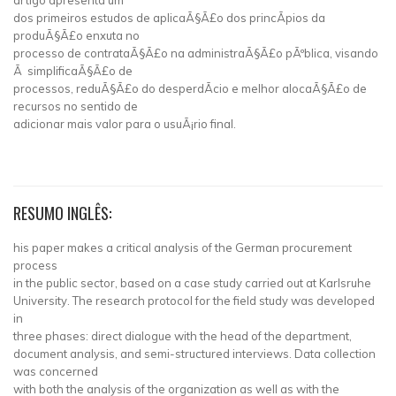
artigo apresenta um
dos primeiros estudos de aplicaÃ§Ã£o dos princÃ­pios da
produÃ§Ã£o enxuta no
processo de contrataÃ§Ã£o na administraÃ§Ã£o pÃºblica, visando
Ã simplificaÃ§Ã£o de
processos, reduÃ§Ã£o do desperdÃ­cio e melhor alocaÃ§Ã£o de
recursos no sentido de
adicionar mais valor para o usuÃ¡rio final.
RESUMO INGLÊS:
his paper makes a critical analysis of the German procurement
process
in the public sector, based on a case study carried out at Karlsruhe
University. The research protocol for the field study was developed
in
three phases: direct dialogue with the head of the department,
document analysis, and semi-structured interviews. Data collection
was concerned
with both the analysis of the organization as well as with the