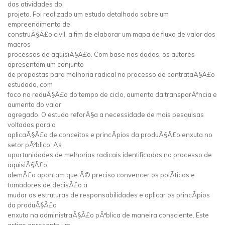
das atividades do
projeto. Foi realizado um estudo detalhado sobre um
empreendimento de
construÃ§Ã£o civil, a fim de elaborar um mapa de fluxo de valor dos
macros
processos de aquisiÃ§Ã£o. Com base nos dados, os autores
apresentam um conjunto
de propostas para melhoria radical no processo de contrataÃ§Ã£o
estudado, com
foco na reduÃ§Ã£o do tempo de ciclo, aumento da transparÃªncia e
aumento do valor
agregado. O estudo reforÃ§a a necessidade de mais pesquisas
voltadas para a
aplicaÃ§Ã£o de conceitos e princÃ­pios da produÃ§Ã£o enxuta no
setor pÃºblico. As
oportunidades de melhorias radicais identificadas no processo de
aquisiÃ§Ã£o
alemÃ£o apontam que Ã© preciso convencer os polÃ­ticos e
tomadores de decisÃ£o a
mudar as estruturas de responsabilidades e aplicar os princÃ­pios
da produÃ§Ã£o
enxuta na administraÃ§Ã£o pÃºblica de maneira consciente. Este