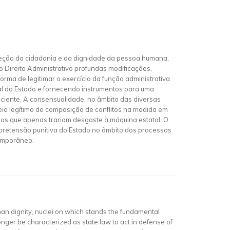
teção da cidadania e da dignidade da pessoa humana,
o Direito Administrativo profundas modificações,
rma de legitimar o exercício da função administrativa.
al do Estado e fornecendo instrumentos para uma
ficiente. A consensualidade, no âmbito das diversas
eio legítimo de composição de conflitos na medida em
sos que apenas trariam desgaste à máquina estatal. O
 pretensão punitiva do Estado no âmbito dos processos
temporâneo.
man dignity, nuclei on which stands the fundamental
onger be characterized as state law to act in defense of