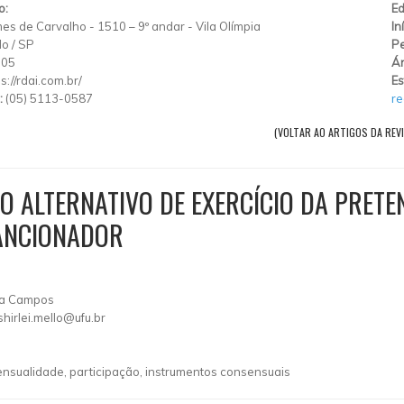
o:
Ed
es de Carvalho
-
1510 – 9º andar
-
Vila Olímpia
In
lo
/
SP
Pe
005
Ár
s://rdai.com.br/
Es
:
(05) 5113-0587
re
(VOLTAR AO ARTIGOS DA REVI
ALTERNATIVO DE EXERCÍCIO DA PRETEN
ANCIONADOR
ida Campos
shirlei.mello@ufu.br
ensualidade, participação, instrumentos consensuais