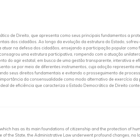
tico de Direito, que apresenta como seus principais fundamentos a pro
tais dos cidadãos. Ao longo da evolução da estrutura do Estado, sofreu 
 atuar na defesa dos cidadãos, ensejando a participação popular como fo
onsagrou uma estrutura participativa, rompendo com a atuação unilater
to do agir estatal, em busca de uma gestão transparente, interativa e e
enta-se por meio de diferentes instrumentos, cuja adoção representa m
zando seus direitos fundamentais e evitando o prosseguimento de proces
a importância da consensualidade como modo alternativo de exercício da
ideal de eficiência que caracteriza o Estado Democrático de Direito con
which has as its main foundations of citizenship and the protection of hu
ture of the State, the Administrative Law underwent profound changes, no l