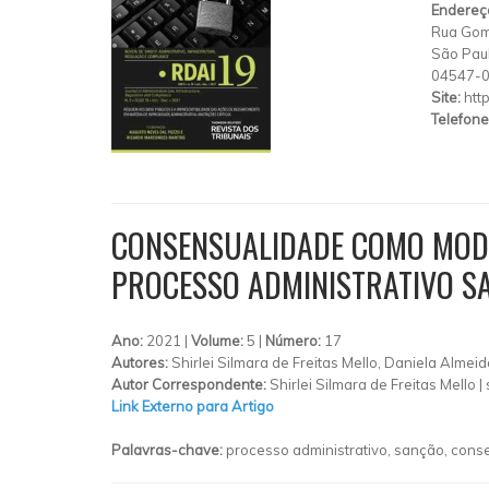
Endereç
Rua Gom
São Pau
04547-
Site:
http
Telefone
CONSENSUALIDADE COMO MODO 
PROCESSO ADMINISTRATIVO S
Ano:
2021 |
Volume:
5 |
Número:
17
Autores:
Shirlei Silmara de Freitas Mello, Daniela Alme
Autor Correspondente:
Shirlei Silmara de Freitas Mello |
Link Externo para Artigo
Palavras-chave:
processo administrativo, sanção, cons