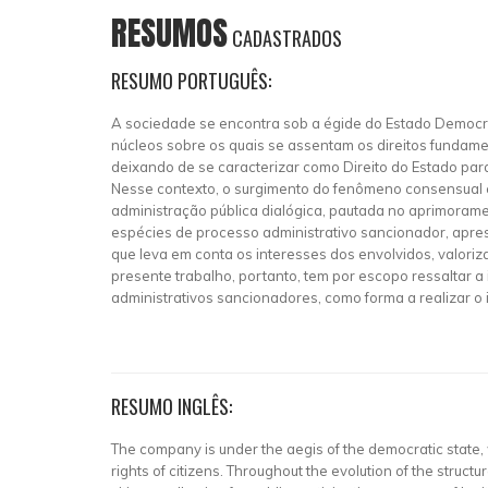
RESUMOS
CADASTRADOS
RESUMO PORTUGUÊS:
A sociedade se encontra sob a égide do Estado Democrá
núcleos sobre os quais se assentam os direitos fundamen
deixando de se caracterizar como Direito do Estado para
Nesse contexto, o surgimento do fenômeno consensual c
administração pública dialógica, pautada no aprimoramen
espécies de processo administrativo sancionador, apres
que leva em conta os interesses dos envolvidos, valori
presente trabalho, portanto, tem por escopo ressaltar 
administrativos sancionadores, como forma a realizar o 
RESUMO INGLÊS:
The company is under the aegis of the democratic state, 
rights of citizens. Throughout the evolution of the struc