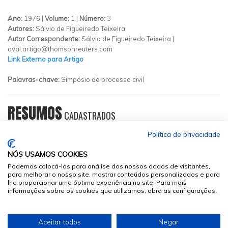
Ano:
1976 |
Volume:
1 |
Número:
3
Autores:
Sálvio de Figueiredo Teixeira
Autor Correspondente:
Sálvio de Figueiredo Teixeira |
aval.artigo@thomsonreuters.com
Link Externo para Artigo
Palavras-chave:
Simpósio de processo civil
RESUMOS
CADASTRADOS
Política de privacidade
NÓS USAMOS COOKIES
Podemos colocá-los para análise dos nossos dados de visitantes,
para melhorar o nosso site, mostrar conteúdos personalizados e para
lhe proporcionar uma óptima experiência no site. Para mais
informações sobre os cookies que utilizamos, abra as configurações.
© 2026
Sumários.org
. Todos os Direitos Reservados
Aceitar todos
Negar