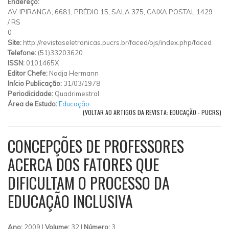
Endereço:
AV. IPIRANGA, 6681, PRÉDIO 15, SALA 375, CAIXA POSTAL 1429
/
RS
0
Site:
http://revistaseletronicas.pucrs.br/faced/ojs/index.php/faced
Telefone:
(51)33203620
ISSN:
0101465X
Editor Chefe:
Nadja Hermann
Início Publicação:
31/03/1978
Periodicidade:
Quadrimestral
Área de Estudo:
Educação
(VOLTAR AO ARTIGOS DA REVISTA: EDUCAÇÃO - PUCRS)
CONCEPÇÕES DE PROFESSORES
ACERCA DOS FATORES QUE
DIFICULTAM O PROCESSO DA
EDUCAÇÃO INCLUSIVA
Ano:
2009 |
Volume:
32 |
Número:
3