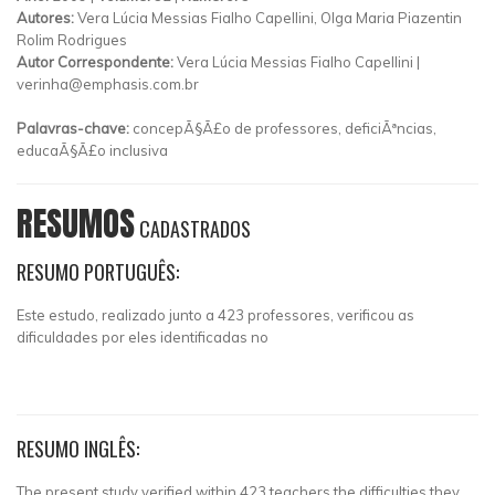
Autores:
Vera Lúcia Messias Fialho Capellini, Olga Maria Piazentin
Rolim Rodrigues
Autor Correspondente:
Vera Lúcia Messias Fialho Capellini |
verinha@emphasis.com.br
Palavras-chave:
concepÃ§Ã£o de professores, deficiÃªncias,
educaÃ§Ã£o inclusiva
RESUMOS
CADASTRADOS
RESUMO PORTUGUÊS:
Este estudo, realizado junto a 423 professores, verificou as
dificuldades por eles identificadas no
RESUMO INGLÊS:
The present study verified within 423 teachers the difficulties they