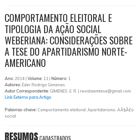
COMPORTAMENTO ELEITORAL E
TIPOLOGIA DA AÇÃO SOCIAL
WEBERIANA: CONSIDERAÇÕES SOBRE
A TESE DO APARTIDARISMO NORTE-
AMERICANO
Ano:
2014 |
Volume:
11 |
Número:
1
Autores:
Éder Rodrigo Gimenes
Autor Correspondente:
GIMENES, E. R. |
revistaemtese@gmail.com
Link Externo para Artigo
Palavras-chave:
Comportamento eleitoral; Apartidarismo; AÃ§Ã£o
social
RESUMOS
CADASTRADOS