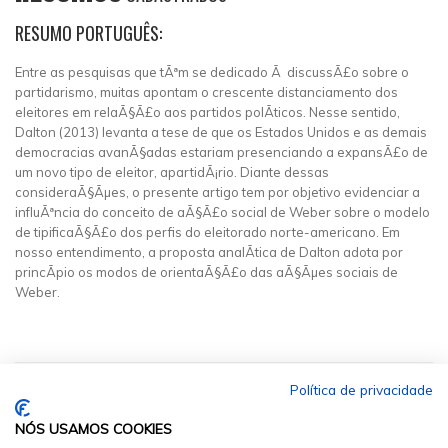
RESUMO PORTUGUÊS:
Entre as pesquisas que tÃªm se dedicado Ã discussÃ£o sobre o
partidarismo, muitas apontam o crescente distanciamento dos
eleitores em relaÃ§Ã£o aos partidos polÃ­ticos. Nesse sentido,
Dalton (2013) levanta a tese de que os Estados Unidos e as demais
democracias avanÃ§adas estariam presenciando a expansÃ£o de
um novo tipo de eleitor, apartidÃ¡rio. Diante dessas
consideraÃ§Ãµes, o presente artigo tem por objetivo evidenciar a
influÃªncia do conceito de aÃ§Ã£o social de Weber sobre o modelo
de tipificaÃ§Ã£o dos perfis do eleitorado norte-americano. Em
nosso entendimento, a proposta analÃ­tica de Dalton adota por
princÃ­pio os modos de orientaÃ§Ã£o das aÃ§Ãµes sociais de
Weber.
Política de privacidade
NÓS USAMOS COOKIES