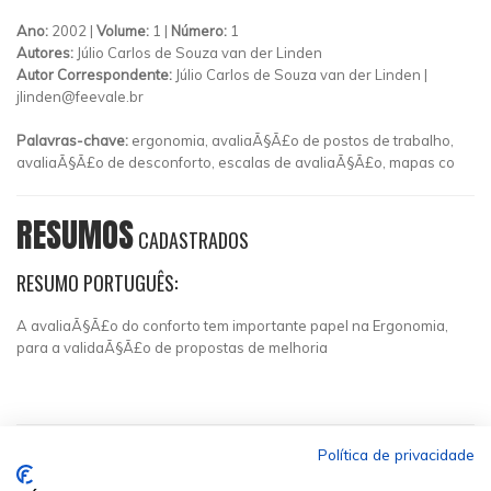
Ano:
2002 |
Volume:
1 |
Número:
1
Autores:
Júlio Carlos de Souza van der Linden
Autor Correspondente:
Júlio Carlos de Souza van der Linden |
jlinden@feevale.br
Palavras-chave:
ergonomia, avaliaÃ§Ã£o de postos de trabalho,
avaliaÃ§Ã£o de desconforto, escalas de avaliaÃ§Ã£o, mapas co
RESUMOS
CADASTRADOS
RESUMO PORTUGUÊS:
A avaliaÃ§Ã£o do conforto tem importante papel na Ergonomia,
para a validaÃ§Ã£o de propostas de melhoria
Política de privacidade