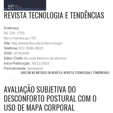
REVISTA TECNOLOGIA E TENDÊNCIAS
Endereço:
RS 239, 2755
Novo Hamburgo
/
RS
Site:
http://www.feevale.br/tecnologia
Telefone:
(51) 3586-8819
ISSN:
1679169X
Editor Chefe:
Ricardo Martins de Martins
Início Publicação:
30/11/2002
Periodicidade:
Semestral
(VOLTAR AO ARTIGOS DA REVISTA: REVISTA TECNOLOGIA E TENDÊNCIAS)
AVALIAÇÃO SUBJETIVA DO
DESCONFORTO POSTURAL COM O
USO DE MAPA CORPORAL