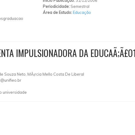
Início Publicação:
31/12/2006
Periodicidade:
Semestral
Área de Estudo:
Educação
/posgraduacao
ENTA IMPULSIONADORA DA EDUCAÃ;Ã£O
de Souza Neto, MÃ¡rcia Mello Costa De Liberal
@unifieo.br
 universidade