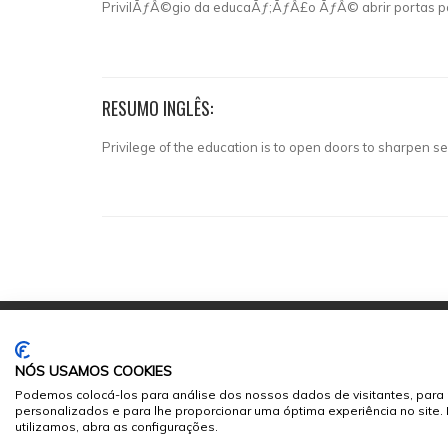
PrivilÃƒÂ©gio da educaÃƒ;ÃƒÂ£o ÃƒÂ© abrir portas para
RESUMO INGLÊS:
Privilege of the education is to open doors to sharpen sen
NÓS USAMOS COOKIES
Podemos colocá-los para análise dos nossos dados de visitantes, para 
personalizados e para lhe proporcionar uma óptima experiência no site
© 2026
Sumários.org
. Todos os Direitos Reservados
utilizamos, abra as configurações.
Desenvolvido por