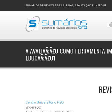
SUMÁRIOS DE REVISTAS BRASILEIRAS, REALIZAÇÃO FUNPEC-RP
IN
A AVALIAÃ;Ã£O COMO FERRAMENTA I
EDUCAÃ;Ã£O1
REV
Centro Universitário FIEO
Endereço: