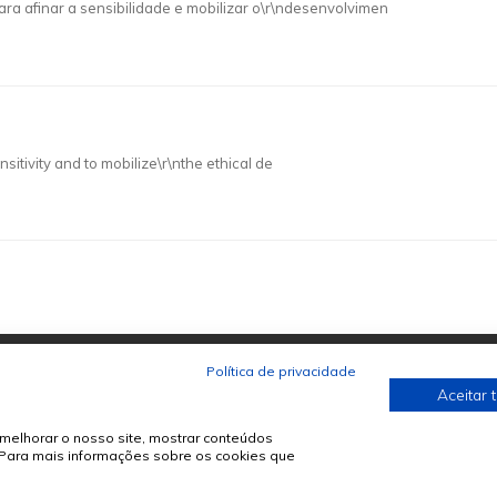
 afinar a sensibilidade e mobilizar o\r\ndesenvolvimen
sitivity and to mobilize\r\nthe ethical de
Política de privacidade
Aceitar 
melhorar o nosso site, mostrar conteúdos
. Para mais informações sobre os cookies que