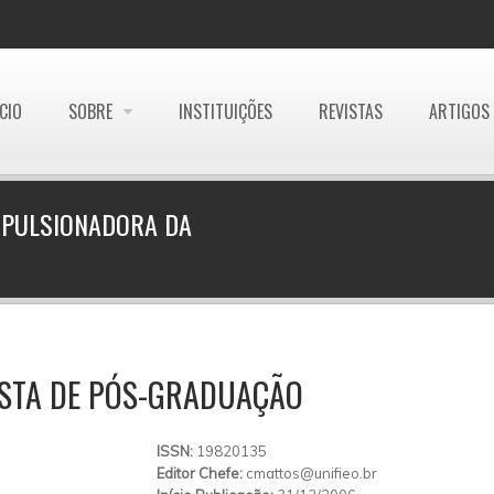
ÍCIO
SOBRE
INSTITUIÇÕES
REVISTAS
ARTIGOS
MPULSIONADORA DA
ISTA DE PÓS-GRADUAÇÃO
ISSN:
19820135
Editor Chefe:
cmattos@unifieo.br