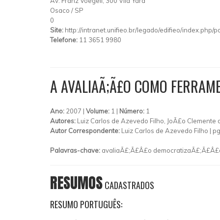
Av. Franz Voegeli, 300 Vila Yara
Osaco
/
SP
0
Site:
http://intranet.unifieo.br/legado/edifieo/index.php
Telefone:
11 3651 9980
A AVALIAÃ;Ã£O COMO FERRAM
Ano:
2007 |
Volume:
1 |
Número:
1
Autores:
Luiz Carlos de Azevedo Filho, JoÃ£o Clemente 
Autor Correspondente:
Luiz Carlos de Azevedo Filho |
pg
Palavras-chave:
avaliaÃ£;Ã£Â£o democratizaÃ£;Ã£Â£o
RESUMOS
CADASTRADOS
RESUMO PORTUGUÊS: