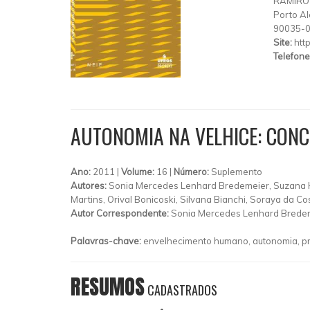
RAMIRO
Porto Al
90035-
Site:
htt
Telefone
AUTONOMIA NA VELHICE: CONC
Ano:
2011 |
Volume:
16 |
Número:
Suplemento
Autores:
Sonia Mercedes Lenhard Bredemeier, Suzana Hü
Martins, Orival Bonicoski, Silvana Bianchi, Soraya da C
Autor Correspondente:
Sonia Mercedes Lenhard Bredem
Palavras-chave:
envelhecimento humano, autonomia, p
RESUMOS
CADASTRADOS