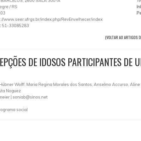
 BARCELOS, 2600 SALA 300-A
Te
egre
/
RS
In
003
Pe
p://www.seer.ufrgs.br/index.php/RevEnvelhecer/index
:
51-33085283
(VOLTAR AO ARTIGOS D
EPÇÕES DE IDOSOS PARTICIPANTES DE 
bner Wolff, Maria Regina Morales dos Santos, Anselmo Accurso, Aline P
osta Noguez
eier |
soniab@sinos.net
rograma social