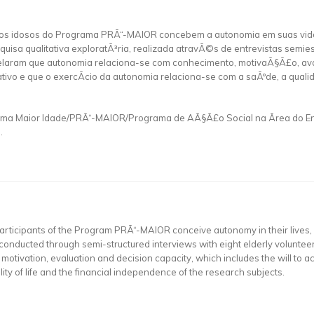
o os idosos do Programa PRÃ“-MAIOR concebem a autonomia em suas vid
uisa qualitativa exploratÃ³ria, realizada atravÃ©s de entrevistas semies
elaram que autonomia relaciona-se com conhecimento, motivaÃ§Ã£o, aval
ivo e que o exercÃ­cio da autonomia relaciona-se com a saÃºde, a qualid
rama Maior Idade/PRÃ“-MAIOR/Programa de AÃ§Ã£o Social na Ãrea do E
.
participants of the Program PRÃ“-MAIOR conceive autonomy in their lives, 
ch, conducted through semi-structured interviews with eight elderly volunte
tivation, evaluation and decision capacity, which includes the will to act
lity of life and the financial independence of the research subjects.