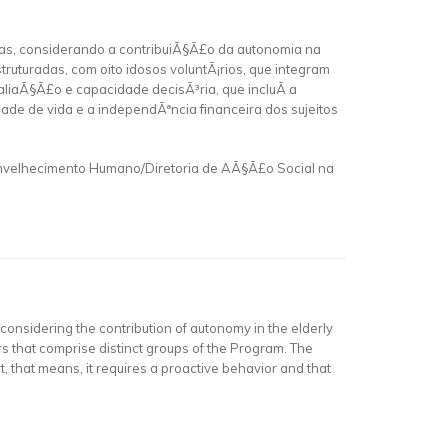
as, considerando a contribuiÃ§Ã£o da autonomia na
truturadas, com oito idosos voluntÃ¡rios, que integram
iaÃ§Ã£o e capacidade decisÃ³ria, que incluÃ­ a
ade de vida e a independÃªncia financeira dos sujeitos
nvelhecimento Humano/Diretoria de AÃ§Ã£o Social na
considering the contribution of autonomy in the elderly
ers that comprise distinct groups of the Program. The
, that means, it requires a proactive behavior and that