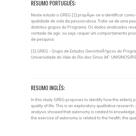
RESUMO PORTUGUÊS:
Neste estudo o GREG [1] propÃµe-se a identificar com
qualidade de vida da pessoa idosa. Trata-se de uma pesq
distintos grupos do Programa. Os dados analisados rev
vontade de agir, ou seja, requer um comportamento proat
de pesquisa.
[1] GREG - Grupo de Estudos GerontolÃ³gicos do Prog
Universidade do Vale do Rio dos Sinos â€“ UNISINOS/RS
RESUMO INGLÊS:
In this study GREG proposes to identify how the elderly 
quality of life. This is an exploratory qualitative resear
analysis showed that autonomy is related to knowledge, mo
the exercise of autonomy is related to the health, the qua