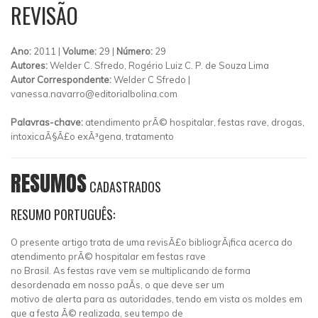
REVISÃO
Ano:
2011 |
Volume:
29 |
Número:
29
Autores:
Welder C. Sfredo, Rogério Luiz C. P. de Souza Lima
Autor Correspondente:
Welder C Sfredo |
vanessa.navarro@editorialbolina.com
Palavras-chave:
atendimento prÃ© hospitalar, festas rave, drogas,
intoxicaÃ§Ã£o exÃ³gena, tratamento
RESUMOS
CADASTRADOS
RESUMO PORTUGUÊS:
O presente artigo trata de uma revisÃ£o bibliogrÃ¡fica acerca do
atendimento prÃ© hospitalar em festas rave
no Brasil. As festas rave vem se multiplicando de forma
desordenada em nosso paÃ­s, o que deve ser um
motivo de alerta para as autoridades, tendo em vista os moldes em
que a festa Ã© realizada, seu tempo de