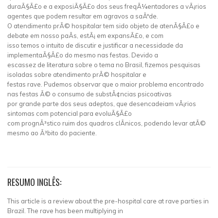
duraÃ§Ã£o e a exposiÃ§Ã£o dos seus freqÃ¼entadores a vÃ¡rios
agentes que podem resultar em agravos a saÃºde.
O atendimento prÃ© hospitalar tem sido objeto de atenÃ§Ã£o e
debate em nosso paÃ­s, estÃ¡ em expansÃ£o, e com
isso temos o intuito de discutir e justificar a necessidade da
implementaÃ§Ã£o do mesmo nas festas. Devido a
escassez de literatura sobre o tema no Brasil, fizemos pesquisas
isoladas sobre atendimento prÃ© hospitalar e
festas rave. Pudemos observar que o maior problema encontrado
nas festas Ã© o consumo de substÃ¢ncias psicoativas
por grande parte dos seus adeptos, que desencadeiam vÃ¡rios
sintomas com potencial para evoluÃ§Ã£o
com prognÃ³stico ruim dos quadros clÃ­nicos, podendo levar atÃ©
mesmo ao Ã³bito do paciente.
RESUMO INGLÊS:
This article is a review about the pre-hospital care at rave parties in
Brazil. The rave has been multiplying in