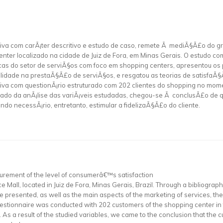
ativa com carÃ¡ter descritivo e estudo de caso, remete Ã mediÃ§Ã£o do 
ter localizado na cidade de Juiz de Fora, em Minas Gerais. O estudo com
cas do setor de serviÃ§os com foco em shopping centers, apresentou os 
alidade na prestaÃ§Ã£o de serviÃ§os, e resgatou as teorias de satisfa
ativa com questionÃ¡rio estruturado com 202 clientes do shopping no mom
ado da anÃ¡lise das variÃ¡veis estudadas, chegou-se Ã conclusÃ£o de q
do necessÃ¡rio, entretanto, estimular a fidelizaÃ§Ã£o do cliente.
surement of the level of consumerâ€™s satisfaction
e Mall, located in Juiz de Fora, Minas Gerais, Brazil. Through a bibliograph
resented, as well as the main aspects of the marketing of services, the 
d questionnaire was conducted with 202 customers of the shopping center i
 As a result of the studied variables, we came to the conclusion that the 