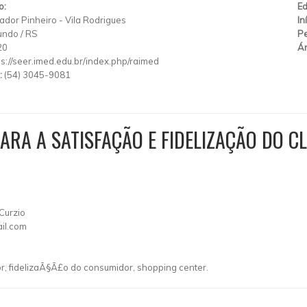
o:
Ed
ador Pinheiro
-
Vila Rodrigues
In
undo
/
RS
Pe
20
Ár
ps://seer.imed.edu.br/index.php/raimed
:
(54) 3045-9081
RA A SATISFAÇÃO E FIDELIZAÇÃO DO CL
 Curzio
il.com
, fidelizaÃ§Ã£o do consumidor, shopping center.