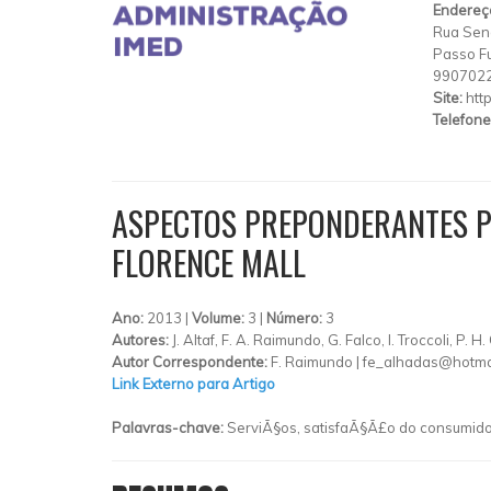
Endereç
Rua Sen
Passo F
990702
Site:
htt
Telefone
ASPECTOS PREPONDERANTES PA
FLORENCE MALL
Ano:
2013 |
Volume:
3 |
Número:
3
Autores:
J. Altaf, F. A. Raimundo, G. Falco, I. Troccoli, P. H.
Autor Correspondente:
F. Raimundo |
fe_alhadas@hotma
Link Externo para Artigo
Palavras-chave:
ServiÃ§os, satisfaÃ§Ã£o do consumidor