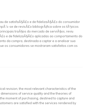
grau de satisfaÃ§Ã£o e de fidelizaÃ§Ã£o do consumidor
pÃ´s-se de revisÃ£o bibliogrÃ¡fica sobre os tÃ³picos
principais traÃ§os do mercado de serviÃ§os, reviu
Ã§Ã£o e de fidelizaÃ§Ã£o aplicadas ao comportamento do
ento da compra, destinada a captar e a analisar sua
ue os consumidores se mostraram satisfeitos com os
ical revision, the most relevant characteristics of the
dimensions of service quality and the theories of
n the moment of purchasing, destined to capture and
customers are satisfied with the services rendered by