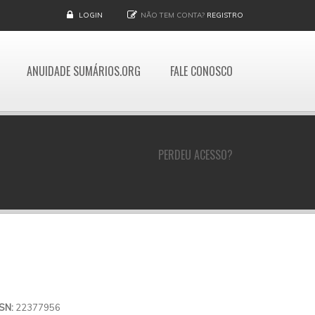
LOGIN
NÃO TEM CONTA?
REGISTRO
ANUIDADE SUMÁRIOS.ORG
FALE CONOSCO
PERDEU ACESSO?
SSN:
22377956