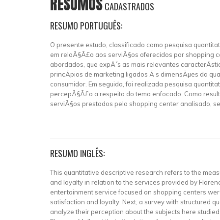
RESUMOS
CADASTRADOS
RESUMO PORTUGUÊS:
O presente estudo, classificado como pesquisa quantit
em relaÃ§Ã£o aos serviÃ§os oferecidos por shopping cen
abordados, que expÃ´s as mais relevantes caracterÃ­sti
princÃ­pios de marketing ligados Ã s dimensÃµes da qu
consumidor. Em seguida, foi realizada pesquisa quantit
percepÃ§Ã£o a respeito do tema enfocado. Como result
serviÃ§os prestados pelo shopping center analisado, sen
RESUMO INGLÊS:
This quantitative descriptive research refers to the mea
and loyalty in relation to the services provided by Florenc
entertainment service focused on shopping centers were p
satisfaction and loyalty. Next, a survey with structure
analyze their perception about the subjects here studied.