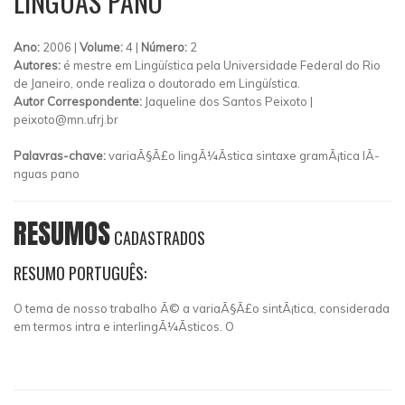
LÍNGUAS PANO
Ano:
2006 |
Volume:
4 |
Número:
2
Autores:
é mestre em Lingüística pela Universidade Federal do Rio
de Janeiro, onde realiza o doutorado em Lingüística.
Autor Correspondente:
Jaqueline dos Santos Peixoto |
peixoto@mn.ufrj.br
Palavras-chave:
variaÃ§Ã£o lingÃ¼Ã­stica sintaxe gramÃ¡tica lÃ­
nguas pano
RESUMOS
CADASTRADOS
RESUMO PORTUGUÊS:
O tema de nosso trabalho Ã© a variaÃ§Ã£o sintÃ¡tica, considerada
em termos intra e interlingÃ¼Ã­sticos. O