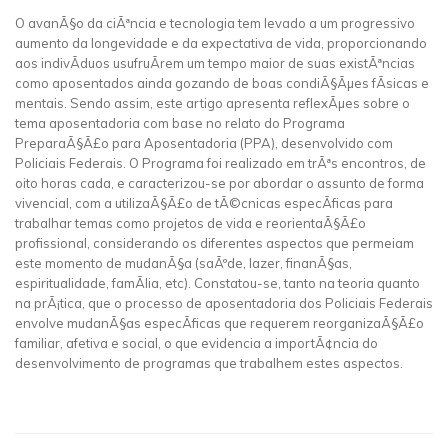
O avanÃ§o da ciÃªncia e tecnologia tem levado a um progressivo
aumento da longevidade e da expectativa de vida, proporcionando
aos indivÃ­duos usufruÃ­rem um tempo maior de suas existÃªncias
como aposentados ainda gozando de boas condiÃ§Ãµes fÃ­sicas e
mentais. Sendo assim, este artigo apresenta reflexÃµes sobre o
tema aposentadoria com base no relato do Programa
PreparaÃ§Ã£o para Aposentadoria (PPA), desenvolvido com
Policiais Federais. O Programa foi realizado em trÃªs encontros, de
oito horas cada, e caracterizou-se por abordar o assunto de forma
vivencial, com a utilizaÃ§Ã£o de tÃ©cnicas especÃ­ficas para
trabalhar temas como projetos de vida e reorientaÃ§Ã£o
profissional, considerando os diferentes aspectos que permeiam
este momento de mudanÃ§a (saÃºde, lazer, finanÃ§as,
espiritualidade, famÃ­lia, etc). Constatou-se, tanto na teoria quanto
na prÃ¡tica, que o processo de aposentadoria dos Policiais Federais
envolve mudanÃ§as especÃ­ficas que requerem reorganizaÃ§Ã£o
familiar, afetiva e social, o que evidencia a importÃ¢ncia do
desenvolvimento de programas que trabalhem estes aspectos.