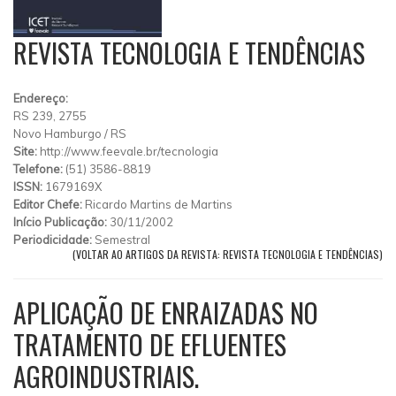
REVISTA TECNOLOGIA E TENDÊNCIAS
Endereço:
RS 239, 2755
Novo Hamburgo
/
RS
Site:
http://www.feevale.br/tecnologia
Telefone:
(51) 3586-8819
ISSN:
1679169X
Editor Chefe:
Ricardo Martins de Martins
Início Publicação:
30/11/2002
Periodicidade:
Semestral
(VOLTAR AO ARTIGOS DA REVISTA: REVISTA TECNOLOGIA E TENDÊNCIAS)
APLICAÇÃO DE ENRAIZADAS NO
TRATAMENTO DE EFLUENTES
AGROINDUSTRIAIS.