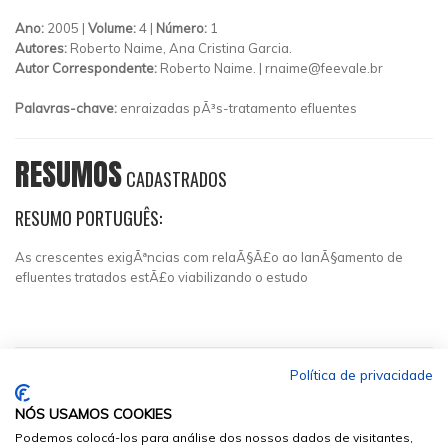
Ano:
2005 |
Volume:
4 |
Número:
1
Autores:
Roberto Naime, Ana Cristina Garcia.
Autor Correspondente:
Roberto Naime. |
rnaime@feevale.br
Palavras-chave:
enraizadas pÃ³s-tratamento efluentes
RESUMOS
CADASTRADOS
RESUMO PORTUGUÊS:
As crescentes exigÃªncias com relaÃ§Ã£o ao lanÃ§amento de
efluentes tratados estÃ£o viabilizando o estudo
Política de privacidade
NÓS USAMOS COOKIES
Podemos colocá-los para análise dos nossos dados de visitantes,