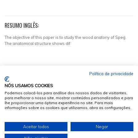
RESUMO INGLÊS:
The objective of this paper is to study the wood anatony of Speg.
The anatomical structure shows dif
Política de privacidade
NÓS USAMOS COOKIES
Podemos colocá-los para análise dos nossos dados de visitantes,
para melhorar o nosso site, mostrar conteúdos personalizados e para
lhe proporcionar uma óptima experiência no site. Para mais
informações sobre os cookies que utilizamos, abra as configurações.
© 2026
Sumários.org
. Todos os Direitos Reservados
Aceitar todos
Negar
Desenvolvido por