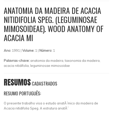
ANATOMIA DA MADEIRA DE ACACIA
NITIDIFOLIA SPEG. (LEGUMINOSAE
MIMOSOIDEAE). WOOD ANATOMY OF
ACACIA MI
Ano:
1991 |
Volume:
1 |
Número:
1
Palavras-chave:
anatomia da madeira, taxonomia da madeira,
acacia nitidifolia, leguminosae mimosoidae
RESUMOS
CADASTRADOS
RESUMO PORTUGUÊS:
O presente trabalho visa o estudo anatÃ´mico da madeira de
Acacia nitidifolia Speg. A estrutura anatÃ´