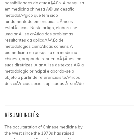
possibilidades de atuaÃ§Ã£o. A pesquisa
em medicina chinesa Ã© um desafio
metodolÃ³gico que tem sido
fundamentado em ensaios clÃ­nicos
estatÃ­sticos. Neste artigo, elabora-se
uma anÃ¡lise crÃ­tica dos problemas
resultantes da aplicaÃ§Ã£o de
metodologias cientÃ­ficas comuns Ã
biomedicina na pesquisa em medicina
chinesa, propondo reorientaÃ§Ãµes em
suas diretrizes. A anÃ¡lise de textos Ã© a
metodologia principal e aborda-se o
objeto a partir de referenciais teÃ³ricos
das ciÃªncias sociais aplicadas Ã saÃºde.
RESUMO INGLÊS:
The acculturation of Chinese medicine by
the West since the 1970s has raised