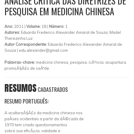
ANÁLISE CRÍTICA DAS DIRETRIZES DE
PESQUISA EM MEDICINA CHINESA
Ano:
2011 |
Volume:
18 |
Número:
1
Autores:
Eduardo Frederico Alexander Amaral de Souza, Madel
Therezinha Luz
Autor Correspondente:
Eduardo Frederico Alexander Amaral de
Souza |
edu.alexander@gmail.com
Palavras-chave:
medicina chinesa, pesquisa, ciÃªncia, acupuntura,
promoÃ§Ã£o de saÃºde.
RESUMOS
CADASTRADOS
RESUMO PORTUGUÊS:
A aculturaÃ§Ã£o da medicina chinesa nos
paÃ­ses ocidentais a partir da dÃ©cada de
1970 tem criado questionamentos
sobre sua eficÃ¡cia, validade e