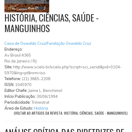
HISTÓRIA, CIÊNCIAS, SAÚDE -
MANGUINHOS
Casa de Oswaldo Cruz/Fundação Oswaldo Cruz
Endereço:
Av Brasil 4365
Rio de Janeiro
/
RJ
Site:
http://www.scielo.br/scielo.php?script=sci_serial&pid=0104-
5970&lng=pt&nrm=iso
Telefone:
(21) 3865-2208
ISSN:
1045970
Editor Chefe:
Jaime L. Benchimol
Início Publicação:
30/06/1994
Periodicidade:
Trimestral
Área de Estudo:
História
(VOLTAR AO ARTIGOS DA REVISTA: HISTÓRIA, CIÊNCIAS, SAÚDE - MANGUINHOS)