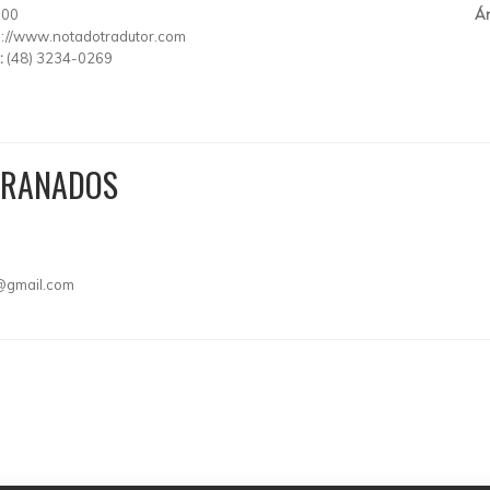
000
Ár
p://www.notadotradutor.com
:
(48) 3234-0269
GRANADOS
@gmail.com