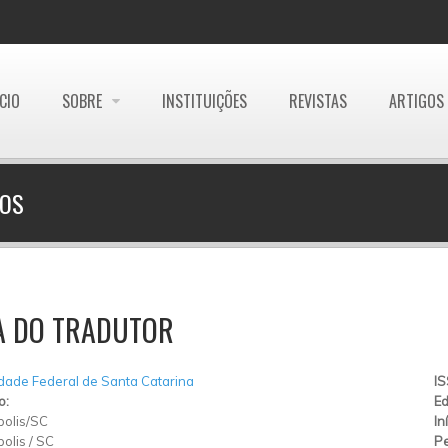
ÍCIO
SOBRE
INSTITUIÇÕES
REVISTAS
ARTIGOS
DOS
A DO TRADUTOR
dade Federal de Santa Catarina
I
o:
Ed
polis/SC
In
polis
/
SC
Pe