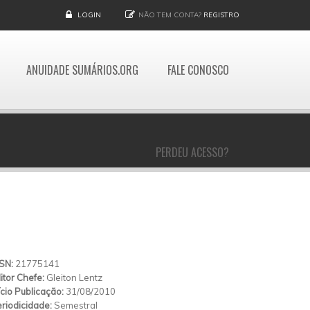
LOGIN
NÃO TEM CONTA?
REGISTRO
ANUIDADE SUMÁRIOS.ORG
FALE CONOSCO
PERDEU ACESSO?
SSN:
21775141
itor Chefe:
Gleiton Lentz
ício Publicação:
31/08/2010
riodicidade:
Semestral