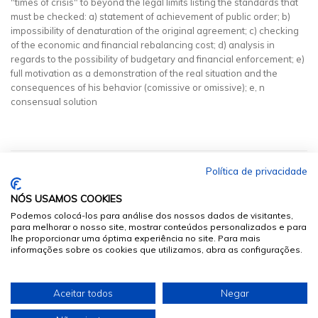
"times of crisis" to beyond the legal limits listing the standards that
must be checked: a) statement of achievement of public order; b)
impossibility of denaturation of the original agreement; c) checking
of the economic and financial rebalancing cost; d) analysis in
regards to the possibility of budgetary and financial enforcement; e)
full motivation as a demonstration of the real situation and the
consequences of his behavior (comissive or omissive); e, n
consensual solution
Política de privacidade
NÓS USAMOS COOKIES
Podemos colocá-los para análise dos nossos dados de visitantes,
para melhorar o nosso site, mostrar conteúdos personalizados e para
lhe proporcionar uma óptima experiência no site. Para mais
informações sobre os cookies que utilizamos, abra as configurações.
© 2026
Sumários.org
. Todos os Direitos Reservados
Aceitar todos
Negar
Desenvolvido por