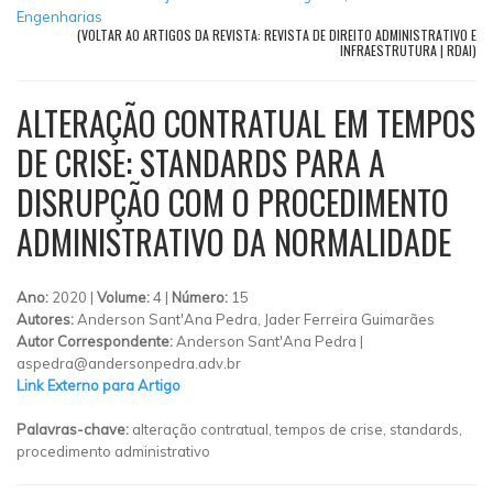
Engenharias
(VOLTAR AO ARTIGOS DA REVISTA: REVISTA DE DIREITO ADMINISTRATIVO E
INFRAESTRUTURA | RDAI)
ALTERAÇÃO CONTRATUAL EM TEMPOS
DE CRISE: STANDARDS PARA A
DISRUPÇÃO COM O PROCEDIMENTO
ADMINISTRATIVO DA NORMALIDADE
Ano:
2020 |
Volume:
4 |
Número:
15
Autores:
Anderson Sant'Ana Pedra, Jader Ferreira Guimarães
Autor Correspondente:
Anderson Sant'Ana Pedra |
aspedra@andersonpedra.adv.br
Link Externo para Artigo
Palavras-chave:
alteração contratual, tempos de crise, standards,
procedimento administrativo