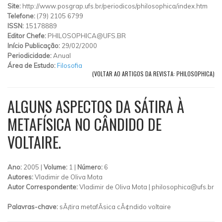
Site:
http://www.posgrap.ufs.br/periodicos/philosophica/index.htm
Telefone:
(79) 2105 6799
ISSN:
15178889
Editor Chefe:
PHILOSOPHICA@UFS.BR
Início Publicação:
29/02/2000
Periodicidade:
Anual
Área de Estudo:
Filosofia
(VOLTAR AO ARTIGOS DA REVISTA: PHILOSOPHICA)
ALGUNS ASPECTOS DA SÁTIRA À
METAFÍSICA NO CÂNDIDO DE
VOLTAIRE.
Ano:
2005 |
Volume:
1 |
Número:
6
Autores:
Vladimir de Oliva Mota
Autor Correspondente:
Vladimir de Oliva Mota |
philosophica@ufs.br
Palavras-chave:
sÃ¡tira metafÃ­sica cÃ¢ndido voltaire