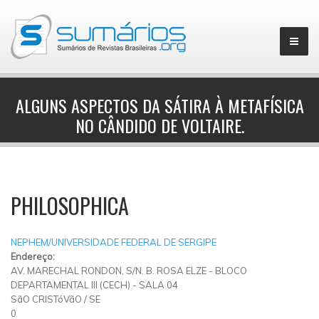
ALGUNS ASPECTOS DA SÁTIRA À METAFÍSICA
NO CÂNDIDO DE VOLTAIRE.
▼
PHILOSOPHICA
NEPHEM/UNIVERSIDADE FEDERAL DE SERGIPE
Endereço:
AV. MARECHAL RONDON, S/N. B. ROSA ELZE - BLOCO
DEPARTAMENTAL III (CECH) - SALA 04
SãO CRISTóVãO
/
SE
0