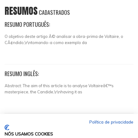
RESUMOS
CADASTRADOS
RESUMO PORTUGUÊS:
O objetivo deste artigo Ã© analisar a obra-prima de Voltaire, o
CÃ¢ndido,\r\ntomando-a como exemplo da
RESUMO INGLÊS:
Abstract: The aim of this article is to analyse Voltaireâ€™s
masterpiece, the Candide,\r\nhaving it as
Política de privacidade
NÓS USAMOS COOKIES