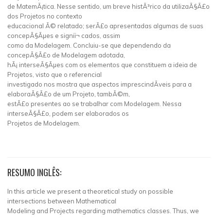
de MatemÃ¡tica. Nesse sentido, um breve histÃ³rico da utilizaÃ§Ã£o
dos Projetos no contexto
educacional Ã© relatado; serÃ£o apresentadas algumas de suas
concepÃ§Ãµes e signiï¬ cados, assim
como da Modelagem. Concluiu-se que dependendo da
concepÃ§Ã£o de Modelagem adotada,
hÃ¡ interseÃ§Ãµes com os elementos que constituem a ideia de
Projetos, visto que o referencial
investigado nos mostra que aspectos imprescindÃ­veis para a
elaboraÃ§Ã£o de um Projeto, tambÃ©m,
estÃ£o presentes ao se trabalhar com Modelagem. Nessa
interseÃ§Ã£o, podem ser elaborados os
Projetos de Modelagem.
RESUMO INGLÊS:
In this article we present a theoretical study on possible
intersections between Mathematical
Modeling and Projects regarding mathematics classes. Thus, we