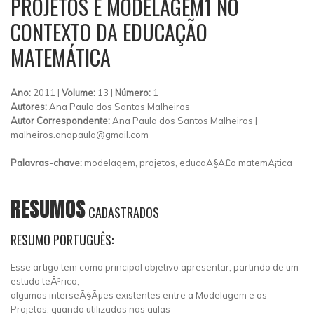
PROJETOS E MODELAGEM1 NO
CONTEXTO DA EDUCAÇÃO
MATEMÁTICA
Ano:
2011 |
Volume:
13 |
Número:
1
Autores:
Ana Paula dos Santos Malheiros
Autor Correspondente:
Ana Paula dos Santos Malheiros |
malheiros.anapaula@gmail.com
Palavras-chave:
modelagem, projetos, educaÃ§Ã£o matemÃ¡tica
RESUMOS
CADASTRADOS
RESUMO PORTUGUÊS:
Esse artigo tem como principal objetivo apresentar, partindo de um
estudo teÃ³rico,
algumas interseÃ§Ãµes existentes entre a Modelagem e os
Projetos, quando utilizados nas aulas