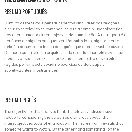
CADASTRADOS
RESUMO PORTUGUÊS:
O intuito deste texto é pensar aspectos singulares das relações
discursivas televisivas, tomando-se a tela como o lugar sincrético
dos agenciamentos intersubjetivos de enunciação. A tela ligada é a
denúncia de alguém que quer ver. Por outro lado, algo presente
nela é a denúncia da busca de alguém que quer ser visto e ouvido.
De modo que a tela é a arquitetura do eixo do olhar televisivo, que
mediatiza, isto é, realiza, simbolizando, o encontro dos sujeitos,
regidos por um pacto social no exercício de dois papéis
subjetivizantes: mostrar e ver.
RESUMO INGLÊS:
The objective of this text is to think the televisive discoursive
relations, considering the screen as a sincretic spot of the
intersubjectives touts of enunciation. The "screen on" reveals that
someone wants to watch. On the other hand something "on the