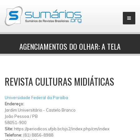
AGENCIAMENTOS DO OLHAR: A TELA
▼
REVISTA CULTURAS MIDIÁTICAS
Universidade Federal da Paraíba
Endereço:
Jardim Universitário
-
Castelo Branco
João Pessoa
/
PB
58051-900
Site:
https://periodicos.ufpb.br/ojs2/index.php/cm/index
Telefone:
(81) 8856-8988