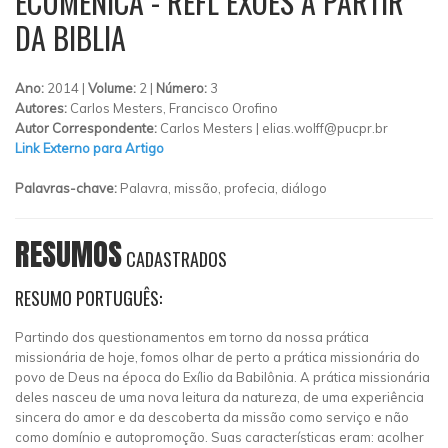
ECUMÊNICA - REFL EXÕES A PARTIR
DA BIBLIA
Ano:
2014 |
Volume:
2 |
Número:
3
Autores:
Carlos Mesters, Francisco Orofino
Autor Correspondente:
Carlos Mesters |
elias.wolff@pucpr.br
Link Externo para Artigo
Palavras-chave:
Palavra, missão, profecia, diálogo
RESUMOS
CADASTRADOS
RESUMO PORTUGUÊS:
Partindo dos questionamentos em torno da nossa prática
missionária de hoje, fomos olhar de perto a prática missionária do
povo de Deus na época do Exílio da Babilônia. A prática missionária
deles nasceu de uma nova leitura da natureza, de uma experiência
sincera do amor e da descoberta da missão como serviço e não
como domínio e autopromoção. Suas características eram: acolher