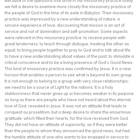
Because of the questions that arise in our missionary practice today
we felt a desire to examine more closely the missionary practice of
the people of God in the time of its exile in Babylon. Their missionary
practice was impressed by a new understanding of nature, a
sincere experience of love, discovering that mission is an act of
service and not of domination and self-promotion. Some aspects
were relevant in this missionary practice: to receive people with
great tenderness; to teach through dialogue, treating the other as
equal; to bring people together to pray to God and to talk about life;
to have a new understanding about values of the past; to stimulate a
critical conscience and to be a living presence of God’s Good News.
This kind of missionary practice was confirmed by Jesus. It is a new
horizon that enables a person to see what is beyond its own group.
It is not enough to belong to a group with very close relationships;
we need to be a source of Light for the nations. It is a holy
stubbornness that never gives up or becomes weaker in its purpose
as long as there are people who have not heard about this eternal
love of God, revealed in Jesus. It was not an attitude that leads to
conquest ou proselitism, but a deep desire to share the enourmous
gratitude, which filled their hearts, for the love received from God.
They did not have an attitude of superiority, as if they were better
than the people to whom they announced the good news, but had
the humble attitude of one who wants to be engaged in service to