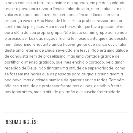
o povo com muita ternura; ensinar dialogando, em pé de igualdade;
reunir o povo para rezar a Deus e falar da vida; reler e atualizar os
valores do passado; fazer nascer consciência crítica e ser uma
presença viva da Boa Nova de Deus. Essa prática missionária foi
confi rmada por Jesus. É um novo horizonte que faz a pessoa olhar
para além do seu próprio grupo. Não basta ser um grupo bem unido,
é preciso ser Luz das nações. É uma teimosia santa que não desiste
nem desanima, enquanto ainda houver gente que nunca ouviu falar
deste amor eterno de Deus, revelado em Jesus. Não era uma atitude
de conquista nem de proselitismo, mas uma vontade grande de
partilhar a imensa gratidão, que lhes enchia o coração, pelo amor
recebido de Deus. Não tinham uma atitude de superioridade, como
se fossem melhores que as pessoas para as quais anunciavam a
boa nova, mas a atitude humilde de querer servir a todos. Também
não era a atitude de professor frente aos alunos, de sábio frente
aos ignorantes, mas a atitude do irmão que suscita fraternidade.
RESUMO INGLÊS: