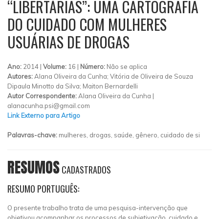
“LIBERTÁRIAS”: UMA CARTOGRAFIA
DO CUIDADO COM MULHERES
USUÁRIAS DE DROGAS
Ano:
2014 |
Volume:
16 |
Número:
Não se aplica
Autores:
Alana Oliveira da Cunha; Vitória de Oliveira de Souza
Dipaula Minotto da Silva; Maiton Bernardelli
Autor Correspondente:
Alana Oliveira da Cunha |
alanacunha.psi@gmail.com
Link Externo para Artigo
Palavras-chave:
mulheres, drogas, saúde, gênero, cuidado de si
RESUMOS
CADASTRADOS
RESUMO PORTUGUÊS:
O presente trabalho trata de uma pesquisa-intervenção que
objetivou acompanhar os processos de subjetivação, cuidado e