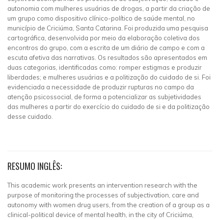
autonomia com mulheres usuárias de drogas, a partir da criação de
um grupo como dispositivo clínico-político de saúde mental, no
município de Criciúma, Santa Catarina. Foi produzida uma pesquisa
cartográfica, desenvolvida por meio da elaboração coletiva dos
encontros do grupo, com a escrita de um diário de campo e com a
escuta afetiva das narrativas. Os resultados são apresentados em
duas categorias, identificadas como: romper estigmas e produzir
liberdades; e mulheres usuárias e a politização do cuidado de si. Foi
evidenciada a necessidade de produzir rupturas no campo da
atenção psicossocial, de forma a potencializar as subjetividades
das mulheres a partir do exercício do cuidado de si e da politização
desse cuidado.
RESUMO INGLÊS:
This academic work presents an intervention research with the
purpose of monitoring the processes of subjectivation, care and
autonomy with women drug users, from the creation of a group as a
clinical-political device of mental health, in the city of Criciúma,