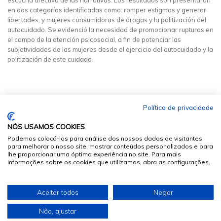
escucha afectiva de las narrativas. Los resultados son presentaron
en dos categorías identificadas como: romper estigmas y generar
libertades; y mujeres consumidoras de drogas y la politización del
autocuidado. Se evidenció la necesidad de promocionar rupturas en
el campo de la atención psicosocial, a fin de potenciar las
subjetividades de las mujeres desde el ejercicio del autocuidado y la
politización de este cuidado.
Política de privacidade
NÓS USAMOS COOKIES
Podemos colocá-los para análise dos nossos dados de visitantes,
para melhorar o nosso site, mostrar conteúdos personalizados e para
lhe proporcionar uma óptima experiência no site. Para mais
informações sobre os cookies que utilizamos, abra as configurações.
© 2026
Sumários.org
. Todos os Direitos Reservados
Aceitar todos
Negar
Desenvolvido por
Não, ajustar