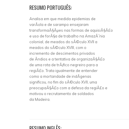
RESUMO PORTUGUÊS:
Analisa em que medida epidemias de
varÃ­ola e de sarampo ensejaram
transformaÃ§Ãµes nas formas de aquisiÃ§Ã£o
e uso de forÃ§a de trabalho na AmazÃ´nia
colonial, de meados do sÃ©culo XVII a
meados do sÃ©culo XVIII, com o
incremento de descimentos privados
de Ã­ndios e a tentativa de organizaÃ§Ã£o
de uma rota de trÃ¡fico negreiro para a
regiÃ£o. Trata igualmente de entender
como a mortandade de indÃ­genas
significou, no fim do sÃ©culo XVII, uma
preocupaÃ§Ã£o com a defesa da regiÃ£o e
motivou o recrutamento de soldados
da Madeira.
RESUMO INGLÊS: