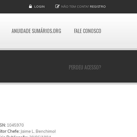
LOGIN
NÃO TEM CONTA?
REGISTRO
ANUIDADE SUMÁRIOS.ORG
FALE CONOSCO
PERDEU ACESSO?
SSN:
1045970
itor Chefe:
Jaime L. Benchimol