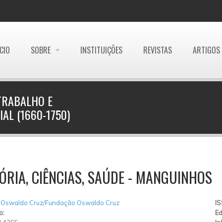
ÍCIO
SOBRE
INSTITUIÇÕES
REVISTAS
ARTIGOS
 TRABALHO E
AL (1660-1750)
ÓRIA, CIÊNCIAS, SAÚDE - MANGUINHOS
 Oswaldo Cruz/Fundação Oswaldo Cruz
I
o:
Ed