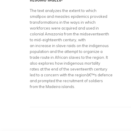
The text analyzes the extent to which
smallpox and measles epidemics provoked
transformations in the ways in which
workforces were acquired and used in
colonial Amazonia from the midseventeenth
to mid-eighteenth century, with
an increase in slave raids on the indigenous
population and the attempt to organize a
trade route in African slaves to the region. It
also explores how indigenous mortality
rates at the end of the seventeenth century
led to a concern with the regionâ€™s defence
and prompted the recruitment of soldiers
from the Madeira islands.