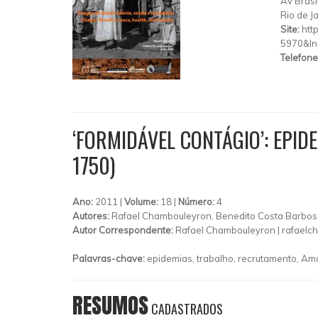
Av Brasi
Rio de J
Site:
htt
5970&ln
Telefone
‘FORMIDÁVEL CONTÁGIO’: EPI
1750)
Ano:
2011 |
Volume:
18 |
Número:
4
Autores:
Rafael Chambouleyron, Benedito Costa Barbos
Autor Correspondente:
Rafael Chambouleyron |
rafaelc
Palavras-chave:
epidemias, trabalho, recrutamento, Amaz
RESUMOS
CADASTRADOS