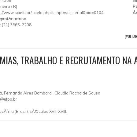
l 4365
In
aneiro
/
RJ
Pe
p://www.scielo.br/scielo.php?script=sci_serial&pid=0104-
Ár
g=pt&nrm=iso
:
(21) 3865-2208
(VOLTAR
DEMIAS, TRABALHO E RECRUTAMENTO NA 
a, Fernanda Aires Bombardi, Claudia Rocha de Sousa
h@ufpa.br
Ã´nia (Brasil), sÃ©culos XVII-XVIII.