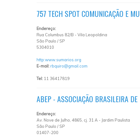
757 TECH SPOT COMUNICAÇÃO E MUL
Endereço:
Rua Columbus 82/B - Vila Leopoldina
São Paulo
/
SP
5304010
http:www.sumarios.org
E-mail:
rbquiro@gmail.com
Tel:
11 36417819
ABEP - ASSOCIAÇÃO BRASILEIRA DE
Endereço:
Av. Nove de Julho, 4865, cj. 31 A - Jardim Paulista
São Paulo
/
SP
01407-200