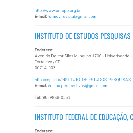
http://www.anfope.org.br
E-mail:
formov.revista@gmail.com
INSTITUTO DE ESTUDOS PESQUISAS 
Endereço:
Avenida Doutor Silas Munguba 1700
-
Univerisdade
-
Fortaleza
/
CE
60714-903
http://cnpj.info/INSTITUTO-DE-ESTUDOS-PESQUISA
E-mail:
ensino.perspectivas@gmail.com
Tel:
(85) 9886-0351
INSTITUTO FEDERAL DE EDUCAÇÃO, C
Endereço: