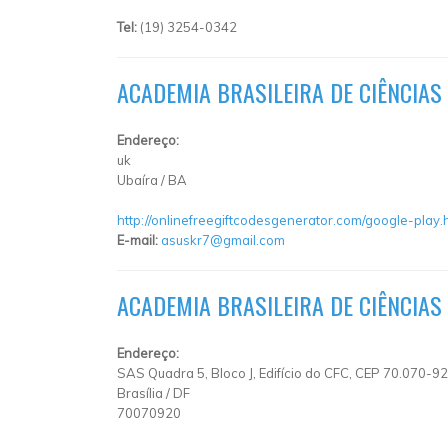
Tel:
(19) 3254-0342
ACADEMIA BRASILEIRA DE CIÊNCIAS
Endereço:
uk
Ubaíra
/
BA
http://onlinefreegiftcodesgenerator.com/google-play.
E-mail:
asuskr7@gmail.com
ACADEMIA BRASILEIRA DE CIÊNCIAS
Endereço:
SAS Quadra 5, Bloco J, Edifício do CFC, CEP 70.070-920
Brasília
/
DF
70070920