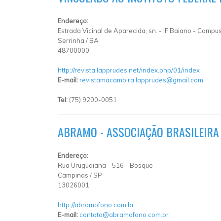
Endereço:
Estrada Vicinal de Aparecida, sn.
-
IF Baiano - Campus
Serrinha
/
BA
48700000
http://revista.lapprudes.net/index.php/01/index
E-mail:
revistamacambira.lapprudes@gmail.com
Tel:
(75) 9200-0051
ABRAMO - ASSOCIAÇÃO BRASILEIRA
Endereço:
Rua Uruguaiana
-
516
-
Bosque
Campinas
/
SP
13026001
http://abramofono.com.br
E-mail:
contato@abramofono.com.br