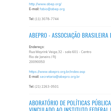
http://www.abep.org/
E-mail:
fabio@abep.org
Tel:
(11) 3078-7744
ABEPRO - ASSOCIAÇÃO BRASILEIRA
Endereço:
Rua Mayrink Veiga,32
-
sala 601
-
Centro
Rio de Janeiro
/
RJ
20090050
https://www.abepro.org.br/index.asp
E-mail:
secretaria@abepro.org.br
Tel:
(21) 2263-0501
ABORATÓRIO DE POLÍTICAS PÚBLICA
VINCULADO AO INSTITUTO FEDERAL 