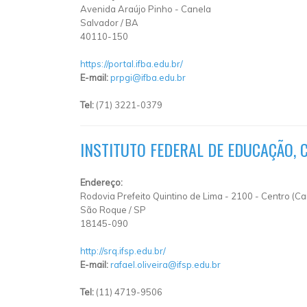
Avenida Araújo Pinho
-
Canela
Salvador
/
BA
40110-150
https://portal.ifba.edu.br/
E-mail:
prpgi@ifba.edu.br
Tel:
(71) 3221-0379
INSTITUTO FEDERAL DE EDUCAÇÃO, 
Endereço:
Rodovia Prefeito Quintino de Lima
-
2100
-
Centro (C
São Roque
/
SP
18145-090
http://srq.ifsp.edu.br/
E-mail:
rafael.oliveira@ifsp.edu.br
Tel:
(11) 4719-9506